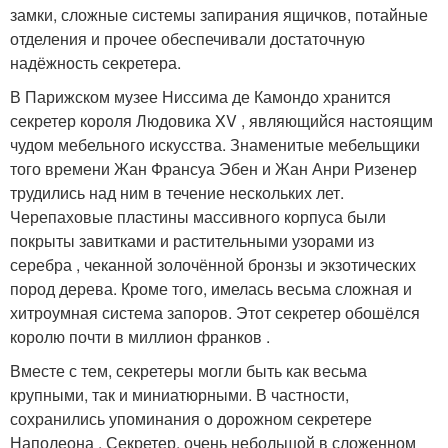
замки, сложные системы запирания ящичков, потайные
отделения и прочее обеспечивали достаточную
надёжность секретера.
В Парижском музее Ниссима де Камондо хранится
секретер короля Людовика XV , являющийся настоящим
чудом мебельного искусства. Знаменитые мебельщики
того времени Жан Франсуа Эбен и Жан Анри Ризенер
трудились над ним в течение нескольких лет.
Черепаховые пластины массивного корпуса были
покрыты завитками и растительными узорами из
серебра , чеканной золочённой бронзы и экзотических
пород дерева. Кроме того, имелась весьма сложная и
хитроумная система запоров. Этот секретер обошёлся
королю почти в миллион франков .
Вместе с тем, секретеры могли быть как весьма
крупными, так и миниатюрными. В частности,
сохранились упоминания о дорожном секретере
Наполеона . Секретер, очень небольшой в сложенном