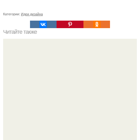
Категории:
Идеи дизайна
Читайте также
Древесина акации. Породы дерева. Акация - самое
твёрдое из деревьев, растущих в России.