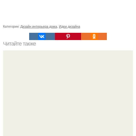
Категории:
Дизайн интерьера дома
,
Идеи дизайна
Читайте также
Как правильно обрезать герань, чтобы она пышно цвела.