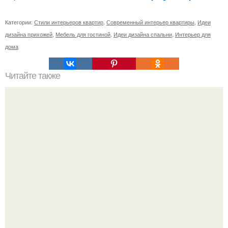
Категории:
Стили интерьеров квартир
,
Современный интерьер квартиры
,
Идеи
дизайна прихожей
,
Мебель для гостиной
,
Идеи дизайна спальни
,
Интерьер для
дома
Читайте также
Как защитить ребенка от падения из окна?