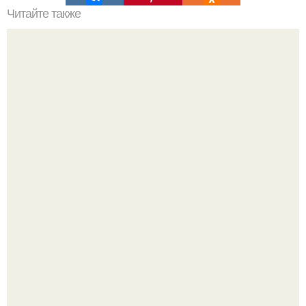
Читайте также
11 рецептов сахарной глазури, чтобы подойти творчески
к украшению печенюшек.
Среди сосен. Этот дом словно вырос среди деревьев, и
жизнь здесь течет в собственном ритме - спокойно, без