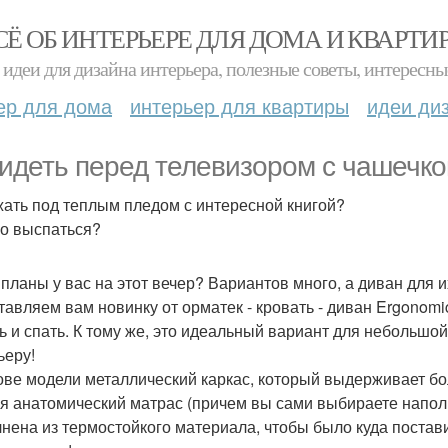
СЁ ОБ ИНТЕРЬЕРЕ ДЛЯ ДОМА И КВАРТИ
идеи для дизайна интерьера, полезные советы, интересны
ер для дома
интерьер для квартиры
идеи ди
идеть перед телевизором с чашечко
ать под теплым пледом с интересной книгой?
о выспаться?
 планы у вас на этот вечер? Вариантов много, а диван для 
тавляем вам новинку от орматек - кровать - диван Ergonomi
ь и спать. К тому же, это идеальный вариант для небольшо
ьеру!
ове модели металлический каркас, который выдерживает бо
бя анатомический матрас (причем вы сами выбираете напол
нена из термостойкого материала, чтобы было куда поста