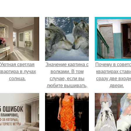
Уютная светлая
Значение картина с
Почему в советс
квартира в лучах
волками. В том
квартирах став
солнца.
случае, если вы
сразу две вход
любите вышивать,
двери.
то наверняка
задумывались о
том, что означает та
или иная вышитая
вами картина.