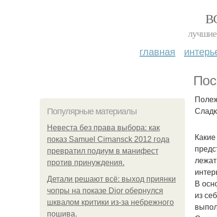
В
лучшие 
главная
интерь
Пос
Полеж
Сладк
Популярные материалы
Невеста без права выбора: как
Какие
показ Samuel Cirnansck 2012 года
предс
превратил подиум в манифест
лежат
против принуждения.
интер
Детали решают всё: выход приянки
В осн
чопры на показе Dior обернулся
из се
шквалом критики из-за небрежного
выпол
пошива.