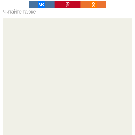
Читайте также
Икеа для прихожей ИДЕИ. Мебель для прихожей
«ИКЕА»: ассортимент и функциональные особенности
Почему в советских квартирах ставили сразу две