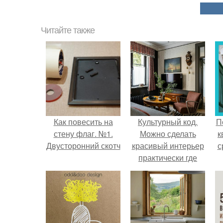
Читайте также
Как повесить на
Культурный код.
П
стену флаг. №1.
Можно сделать
к
Двусторонний скотч
красивый интерьер
с
практически где
угодно.