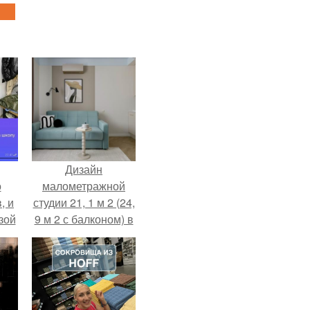
Дизайн
о
малометражной
, и
студии 21, 1 м 2 (24,
зой
9 м 2 с балконом) в
ы.
Краснодаре.