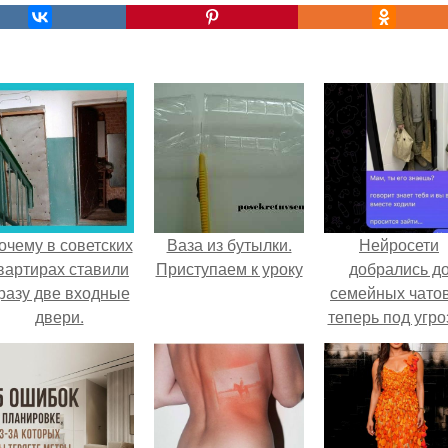
очему в советских
Ваза из бутылки.
Нейросети
вартирах ставили
Приступаем к уроку
добрались д
разу две входные
семейных чатов
двери.
теперь под угро
мамины нерв