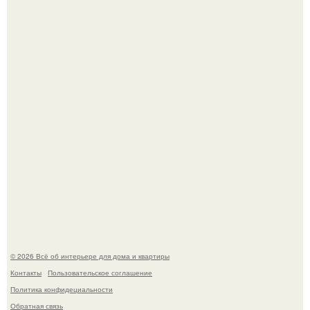
Дримскроллинг - новый формат мечтательности.
5 ошибок в планировке, из-за которых вы теряете метры.
© 2026 Всё об интерьере для дома и квартиры
Контакты
Пользовательское соглашение
Политика конфидециальности
Обратная связь