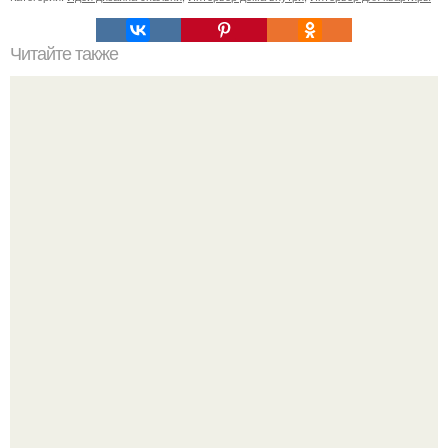
Читайте также
Как правильно обрезать герань, чтобы она пышно цвела.
В этом просторном пентхаусе с шестью спальнями