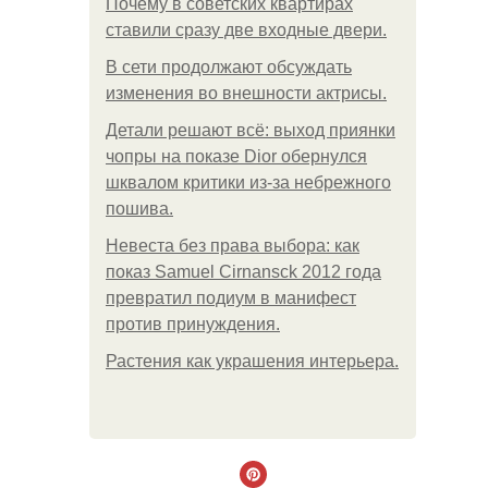
Почему в советских квартирах
ставили сразу две входные двери.
В сети продолжают обсуждать
изменения во внешности актрисы.
Детали решают всё: выход приянки
чопры на показе Dior обернулся
шквалом критики из-за небрежного
пошива.
Невеста без права выбора: как
показ Samuel Cirnansck 2012 года
превратил подиум в манифест
против принуждения.
Растения как украшения интерьера.