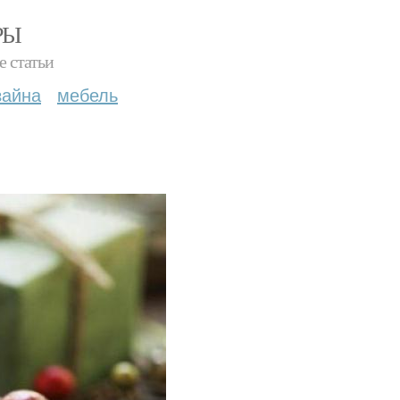
РЫ
е статьи
зайна
мебель