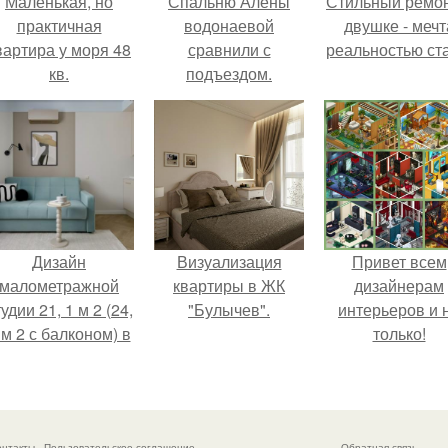
Маленькая, но
Спальню Алены
Стильный ремон
практичная
водонаевой
двушке - мечт
вартира у моря 48
сравнили с
реальностью ста
кв.
подъездом.
Дизайн
Визуализация
Привет всем
малометражной
квартиры в ЖК
дизайнерам
удии 21, 1 м 2 (24,
"Булычев".
интерьеров и 
 м 2 с балконом) в
только!
Краснодаре.
онтакты
Пользовательское соглашение
Обратная связь