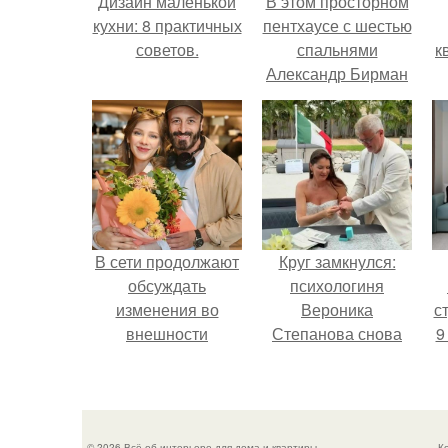
Дизайн маленькой
В этом просторном
кухни: 8 практичных
пентхаусе с шестью
советов.
спальнями
к
Александр Бирман
живет со своей
семьей.
В сети продолжают
Круг замкнулся:
обсуждать
психологиня
изменения во
Вероника
ст
внешности
Степанова снова
9
актрисы.
вышла замуж за
собственного
бывшего мужа.
© 2026 Всё об интерьере для дома и квартиры
К