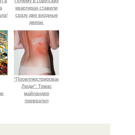
т в
Почему в советских
а
квартирах ставили
ла!
сразу две входные
двери.
"Проиллюстрированные
Люди": Томас
не
майландер
превратил
солнечные ожоги в
арт - объект.