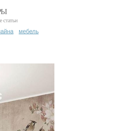
РЫ
е статьи
зайна
мебель