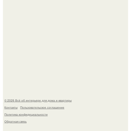
Невеста без права выбора: как показ Samuel Cirnansck
2012 года превратил подиум в манифест против
принуждения.
Сокровища из Hoff.
© 2026 Всё об интерьере для дома и квартиры
Контакты
Пользовательское соглашение
Политика конфидециальности
Обратная связь