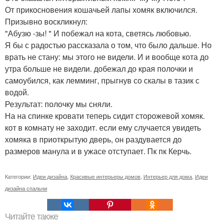
От прикосновения кошачьей лапы хомяк включился.
Призывно воскликнул:
"Абузю -зы! " И побежал на кота, светясь любовью.
Я бы с радостью рассказала о том, что было дальше. Но
врать не стану: мы этого не видели. И и вообще кота до
утра больше не видели. добежал до края полочки и
самоубился, как лемминг, прыгнув со скалы в тазик с
водой.
Результат: полочку мы сняли.
На на спинке кровати теперь сидит сторожевой хомяк.
кот в комнату не заходит. если ему случается увидеть
хомяка в приоткрытую дверь, он раздувается до
размеров манула и в ужасе отступает. Пк пк Керчь.
Категории:
Идеи дизайна
,
Красивые интерьеры домов
,
Интерьер для дома
,
Идеи
дизайна спальни
Читайте также