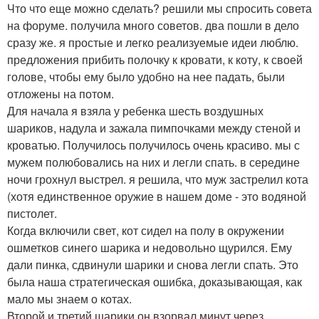
Что что еще можно сделать? решили мы спросить совета
на форуме. получила много советов. два пошли в дело
сразу же. я простые и легко реализуемые идеи люблю.
предложения прибить полочку к кровати, к коту, к своей
голове, чтобы ему было удобно на нее падать, были
отложены на потом.
Для начала я взяла у ребенка шесть воздушных
шариков, надула и зажала пимпочками между стеной и
кроватью. Получилось получилось очень красиво. мы с
мужем полюбовались на них и легли спать. в середине
ночи грохнул выстрел. я решила, что муж застрелил кота
(хотя единственное оружие в нашем доме - это водяной
пистолет.
Когда включили свет, кот сидел на полу в окружении
ошметков синего шарика и недовольно щурился. Ему
дали пинка, сдвинули шарики и снова легли спать. Это
была наша стратегическая ошибка, доказывающая, как
мало мы знаем о котах.
Второй и третий шарики он взорвал минут через