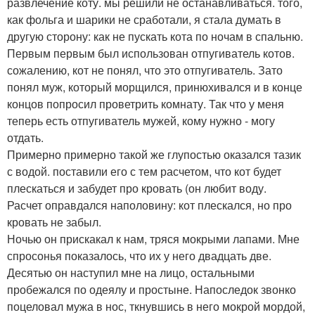
развлечение коту. мы решили не останавливаться. того,
как фольга и шарики не сработали, я стала думать в
другую сторону: как не пускать кота по ночам в спальню.
Первым первым был использован отпугиватель котов.
сожалению, кот не понял, что это отпугиватель. Зато
понял муж, который морщился, принюхивался и в конце
концов попросил проветрить комнату. Так что у меня
теперь есть отпугиватель мужей, кому нужно - могу
отдать.
Примерно примерно такой же глупостью оказался тазик
с водой. поставили его с тем расчетом, что кот будет
плескаться и забудет про кровать (он любит воду.
Расчет оправдался наполовину: кот плескался, но про
кровать не забыл.
Ночью он прискакал к нам, тряся мокрыми лапами. Мне
спросонья показалось, что их у него двадцать две.
Десятью он наступил мне на лицо, остальными
пробежался по одеялу и простыне. Напоследок звонко
поцеловал мужа в нос, ткнувшись в него мокрой мордой,