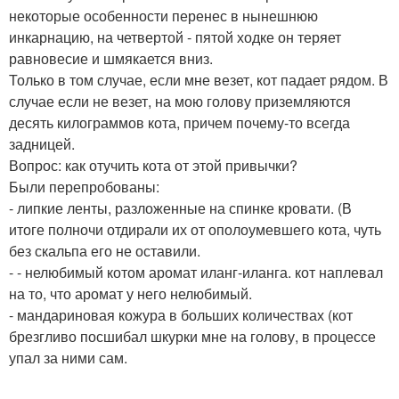
некоторые особенности перенес в нынешнюю
инкарнацию, на четвертой - пятой ходке он теряет
равновесие и шмякается вниз.
Только в том случае, если мне везет, кот падает рядом. В
случае если не везет, на мою голову приземляются
десять килограммов кота, причем почему-то всегда
задницей.
Вопрос: как отучить кота от этой привычки?
Были перепробованы:
- липкие ленты, разложенные на спинке кровати. (В
итоге полночи отдирали их от ополоумевшего кота, чуть
без скальпа его не оставили.
- - нелюбимый котом аромат иланг-иланга. кот наплевал
на то, что аромат у него нелюбимый.
- мандариновая кожура в больших количествах (кот
брезгливо посшибал шкурки мне на голову, в процессе
упал за ними сам.