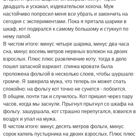
двадцать и ускакал, издевательски хохоча. Муж
настойчиво попросил меня все убрать и закончить на
сегодня с экспериментами. Пока я прятала шарики в
шкаф, кот подкрался к самому большому и стукнул по
нему лапой.
В чистом итоге: минус четыре шарика, минус два часа
сна, минус восемь метров нервных волокон на двоих
взрослых. Плюс плюс развлечение коту. тогда в дело
пошел запасной вариант. спинка кровати была
проложена фольгой в несколько слоев, чтобы шуршало
громче. Я заверила мужа, что теперь он может спать
спокойно: на фольгу кот точно не сунется - побоится.
В общем, почти так и случилось. Кот пришел через пару
часов, когда мы заснули. Прыгнул прыгнул со шкафа на
фольгу. зашуршала, кот страшно перепугался, взвился в
воздух и упал на мужа.
В чистом итоге: минус десять метров фольги, минус
сорок капель пустырника на двоих взрослых. Плюс плюс