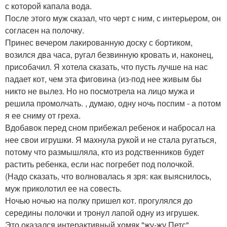
с которой капала вода.
После этого муж сказал, что черт с ним, с интерьером, он
согласен на полочку.
Принес вечером лакированную доску с бортиком,
возился два часа, ругал безвинную кровать и, наконец,
присобачил. Я хотела сказать, что пусть лучше на нас
падает кот, чем эта фиговина (из-под нее живым бы
никто не вылез. Но но посмотрела на лицо мужа и
решила промолчать. , думаю, одну ночь поспим - а потом
я ее сниму от греха.
Вдобавок перед сном прибежал ребенок и набросал на
нее свои игрушки. Я махнула рукой и не стала ругаться,
потому что размышляла, кто из родственников будет
растить ребенка, если нас погребет под полочкой.
(Надо сказать, что волновалась я зря: как выяснилось,
муж приколотил ее на совесть.
Ночью ночью на полку пришел кот. прогулялся до
середины полочки и тронул лапой одну из игрушек.
Это оказался интерактивный хомяк "жу-жу Петс".