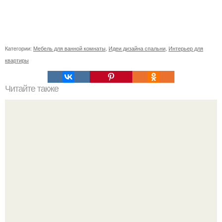
Категории:
Мебель для ванной комнаты
,
Идеи дизайна спальни
,
Интерьер для
квартиры
Читайте также
11 рецептов сахарной глазури, чтобы подойти творчески
к украшению печенюшек.