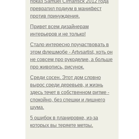
показ Samuel Cirnansck 2012 года
превратил подиум в манифест
против принуждения.
Привет всем дизайнерам
интерьеров и не только!
Стало интересно поучаствовать в
этом флешмобе - Artvsartist, хоть он
не совсем про рукоделие, а больше
про живопись, рисунок.
Среди сосен. Этот дом словно
вырос среди деревьев, и жизнь
здесь течет в собственном ритме -
спокойно, без спешки и лишнего
шума.
5 ошибок в планировке, из-за
которых вы теряете метры.