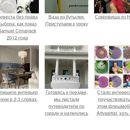
евеста без права
Ваза из бутылки.
Сокровища из Ho
выбора: как показ
Приступаем к уроку
Samuel Cirnansck
2012 года
ревратил подиум
 манифест против
принуждения.
пишите интерьер
Готовясь к поездке,
Стало интерес
ухни в 2-3 словах.
мы листали
поучаствовать
путеводители по
этом флешмобе
городу и наткнулись
Artvsartist, хоть
на фотографию
не совсем пр
белого дворца.
рукоделие, а