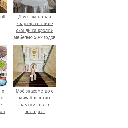
ff.
Двухкомнатная
квартира в стиле
сканди кинфолк и
мебелью 50-х годов
в высотке на
котельнической.
но
Моё знакомство с
 в
михайловским
 -
замком - и я в
 он
восторге!
о