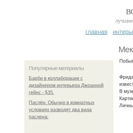
В
лучшие 
главная
интерь
Мек
Побыв
Популярные материалы
Фрида
Барби в коллаборации с
извест
дизайнером интерьера Джоанной
В муз
гейнс - $35.
Картин
Паслён. Обычно в комнатных
Личны
условиях разводят два вида
паслена: