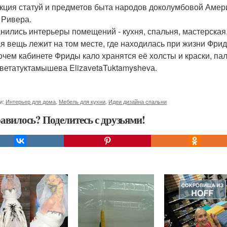
кция статуй и предметов быта народов доколумбовой Амери
 Ривера.
нились интерьеры помещений - кухня, спальня, мастерская
я вещь лежит на том месте, где находилась при жизни Фрид
очем кабинете Фриды кало хранятся её холсты и краски, пал
ветатуктамышева ElizavetaTuktamyshevа.
и:
Интерьер для дома
,
Мебель для кухни
,
Идеи дизайна спальни
авилось? Поделитесь с друзьями!