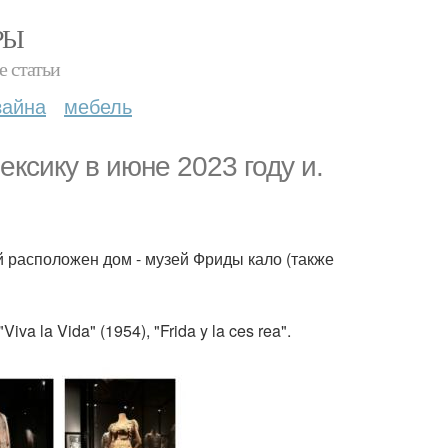
РЫ
е статьи
зайна
мебель
ксику в июне 2023 году и.
й расположен дом - музей Фриды кало (также
a la Vida" (1954), "Frida y la ces rea".