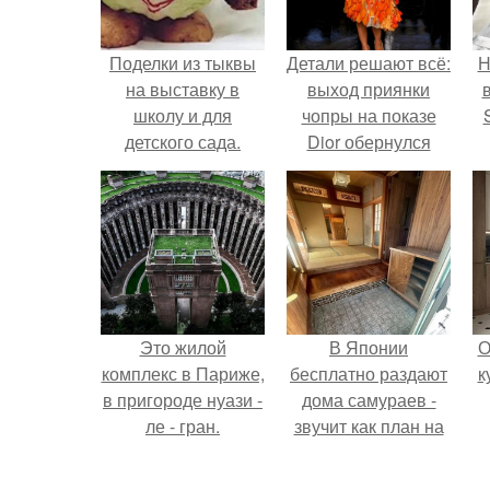
Поделки из тыквы
Детали решают всё:
Н
на выставку в
выход приянки
школу и для
чопры на показе
детского сада.
Dior обернулся
Осенние поделки из
шквалом критики
п
тыквы своими
из-за небрежного
в
руками: 12
пошива.
красивых и
оригинальных
поделок из тыквы
для детского сада и
Это жилой
В Японии
О
школы
комплекс в Париже,
бесплатно раздают
к
в пригороде нуази -
дома самураев -
ле - гран.
звучит как план на
новую жизнь.