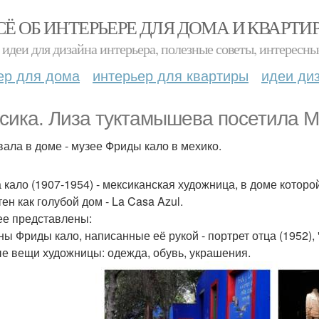
СЁ ОБ ИНТЕРЬЕРЕ ДЛЯ ДОМА И КВАРТИ
идеи для дизайна интерьера, полезные советы, интересны
ер для дома
интерьер для квартиры
идеи ди
сика. Лиза туктамышева посетила Ме
ала в доме - музее Фриды кало в мехико.
 кало (1907-1954) - мексиканская художница, в доме которо
ен как голубой дом - La Casa Azul.
ее представлены:
ы Фриды кало, написанные её рукой - портрет отца (1952), "Viv
е вещи художницы: одежда, обувь, украшения.