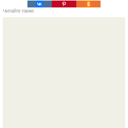
Читайте также
Резьба по дереву в стиле барокко. Резьба по дереву:
стилистические направления и характерные узоры.
Дизайн малометражной студии 21, 1 м 2 (24, 9 м 2 с