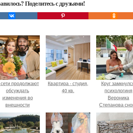
авилось? Поделитесь с друзьями!
 сети продолжают
Квартира - студия,
Круг замкнулс
обсуждать
40 кв.
психологиня
изменения во
Вероника
внешности
Степанова сно
актрисы.
вышла замуж 
собственног
бывшего мужа