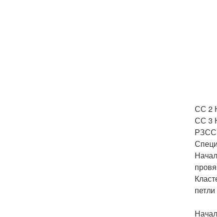
СС 2 Н
СС 3 Н
РЗСС 
Специ
Начал
провя
Класт
петли
Начал