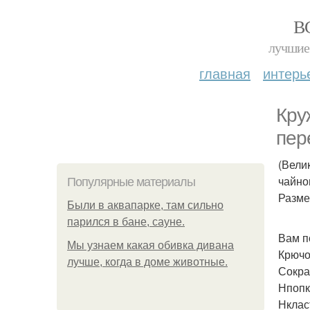
В
лучшие 
главная
интерь
Кру
пер
(Вели
чайно
Популярные материалы
Размер
Были в аквапарке, там сильно
парился в бане, сауне.
Вам по
Мы узнаем какая обивка дивана
Крючок
лучше, когда в доме животные.
Сокра
Нпопк
Нклас