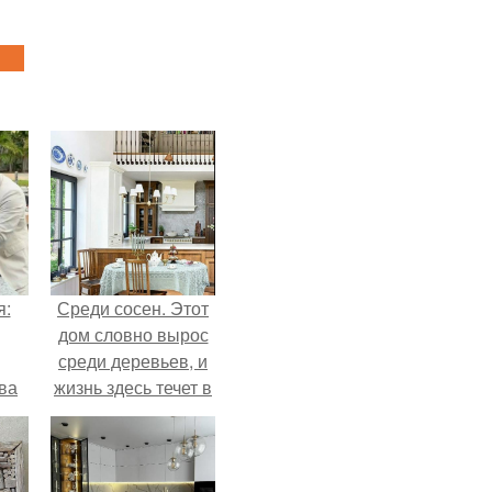
я:
Среди сосен. Этот
дом словно вырос
среди деревьев, и
ва
жизнь здесь течет в
за
собственном ритме
о
- спокойно, без
.
спешки и лишнего