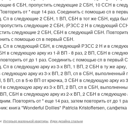
ющие 6 СБН, пропустить следующие 2 СБН, 10 ССН в следу
Повторить от * еще 14 раз. Соединить с помощью сп в пер
д. Сп в следующие 2 СБН, 1 ВП, СБН в тот же СБН, куда б
пропустить следующие 2 СБН, (РЗСС 2 Н в следующий ССН,
стить следующие 2 СБН, СБН в следующий СБН. Повторить от
нить с помощью сп в первый СБН.
д. Сп в следующий СБН, в следующий РЗСС 2 Н и в следующую
БН в следующую арку из 1-й ВП - 8 раз, 2 ВП, СБН в следующ
 повторить от до 1 раз. Соединить с помощью сп в первый 
д. Сп в следующую арку из 3-х ВП, 1 ВП, 2 СБН в ту же арку
 следующую арку из 3-х ВП, 2 ВП, сп в СБН, выполненный п
П, 5 ВП, сп в 5-ю ВП от крючка, 3 СБН в следующую арку из
Н в следующую арку из 3-х ВП, 2 ВП, сп в СБН, выполненны
х ВП, СБН в следующую арку из 2-х ВП, 2 СБН в следующую 
дним. Повторять от * еще 14 раз, затем повторить от до 1 
ик: книга "Wonderful Doilies" Patricia Kristoffersen, салфетка
и:
Интерьер маленькой квартиры
,
Идеи дизайна спальни