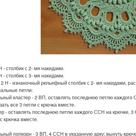
 - столбик с 2- мя накидами.
 - столбик с 3- мя накидами.
2 Н - изнаночный рельефный столбик с 2- мя накидами, ра
альные петли:
ьный кластер - 2 ВП, оставлять последнюю петлю каждого С
зать все 3 петли с крючка вместе.
ер - оставлять последнюю петлю каждого ССН на крючке, 3 
 с крючка вместе.
ьный попкорн - 3 ВП, 4 ССН в указанную арку; вынуть крючо