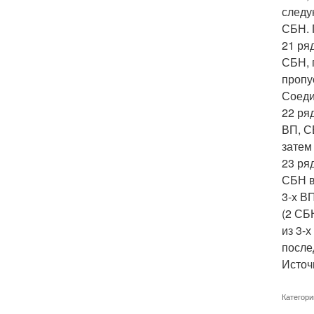
следу
СБН. 
21 ря
СБН, 
пропу
Соеди
22 ря
ВП, С
затем
23 ря
СБН в
3-х В
(2 СБ
из 3-
после
Источн
Категори