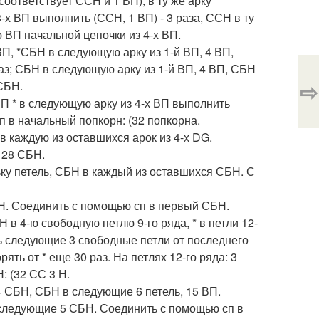
оответствует ССН и 1 ВП), в ту же арку
-х ВП выполнить (ССН, 1 ВП) - 3 раза, ССН в ту
ю ВП начальной цепочки из 4-х ВП.
 ВП, *СБН в следующую арку из 1-й ВП, 4 ВП,
раз; СБН в следующую арку из 1-й ВП, 4 ВП, СБН
⇨
СБН.
 ВП * в следующую арку из 4-х ВП выполнить
п в начальный попкорн: (32 попкорна.
 в каждую из оставшихся арок из 4-х DG.
128 СБН.
ьку петель, СБН в каждый из оставшихся СБН. С
БН. Соединить с помощью сп в первый СБН.
 в 4-ю свободную петлю 9-го ряда, * в петли 12-
ть следующие 3 свободные петли от последнего
ть от * еще 30 раз. На петлях 12-го ряда: 3
 (32 СС 3 Н.
4 СБН, СБН в следующие 6 петель, 15 ВП.
 следующие 5 СБН. Соединить с помощью сп в