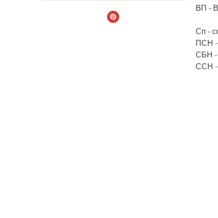
ВП - 
Сп - 
ПСН -
СБН -
ССН -