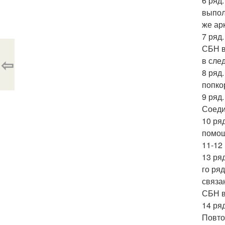
6 ряд
выпол
же ар
7 ряд
СБН в
⇦
в сле
8 ряд
попко
9 ряд
Соеди
10 ря
помощ
11-12
13 ря
го ря
связа
СБН в
14 ря
Повто