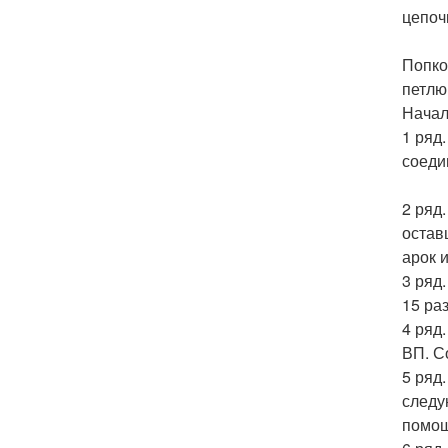
цепоч
Попко
петлю
Начал
1 ряд.
соедин
2 ряд
остав
арок и
3 ряд.
15 ра
4 ряд
ВП. С
5 ряд
следу
помощ