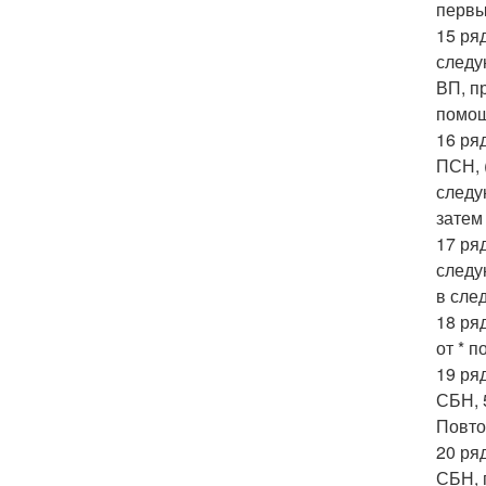
первы
15 ря
следу
ВП, п
помощ
16 ря
ПСН, 
следу
затем
17 ря
следу
в сле
18 ря
от * 
19 ря
СБН, 
Повто
20 ря
СБН, 