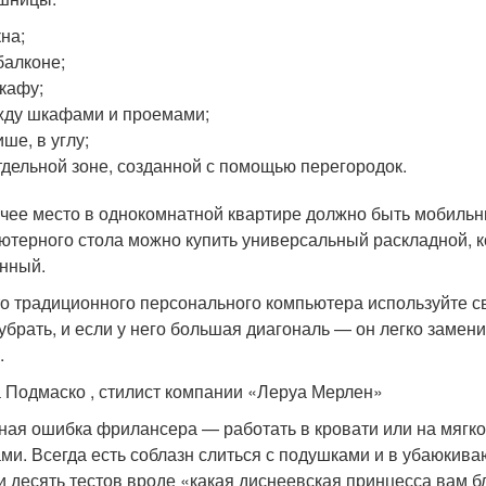
кна;
балконе;
кафу;
ду шкафами и проемами;
ише, в углу;
тдельной зоне, созданной с помощью перегородок.
чее место в однокомнатной квартире должно быть мобиль
ютерного стола можно купить универсальный раскладной, к
нный.
о традиционного персонального компьютера используйте св
 убрать, и если у него большая диагональ — он легко замени
.
 Подмаско , стилист компании «Леруа Мерлен»
ная ошибка фрилансера — работать в кровати или на мягко
ами. Всегда есть соблазн слиться с подушками и в убаюки
и десять тестов вроде «какая диснеевская принцесса вам б