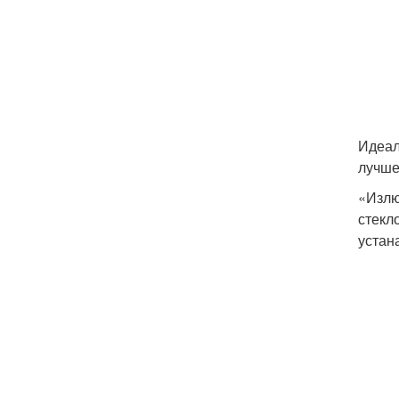
Идеал
лучше
«Излю
стекл
устан