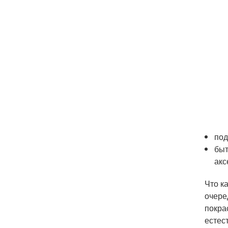
под
быт
акс
Что к
очере
покра
естес