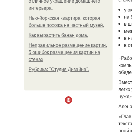
отличное украшение домашнего
интерьера.
у о
на 
Нью-йоркская квартира, которая
в ш
больше похожа на частный музей.
меж
Как вырастить банан дома.
в н
в о
Неправильное размещение картин.
5 ошибок размещения картин на
«Рабо
стенах
компь
Рубрика: "Студия Дизайна".
обеде
Вмест
легко
нужд»
Алена
«Глав
текст
пройт