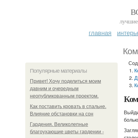
В
лучшие 
главная
интерь
Ком
Сод
К
Популярные материалы
Д
Привет! Хочу поделиться моим
К
давним и очередным
Ком
неопубликованным проектом.
Как поставить кровать в спальне.
Выйди
Влияние обстановки на сон
болью
Гардения. Великолепные
Загля
благоухающие цветы гардении -
столе