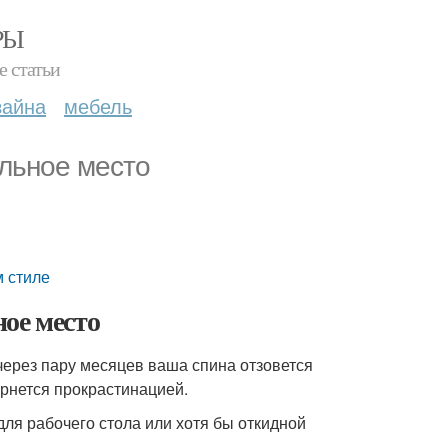
РЫ
е статьи
зайна
мебель
льное место
м стиле
ое место
через пару месяцев ваша спина отзовется
ернется прокрастинацией.
ля рабочего стола или хотя бы откидной