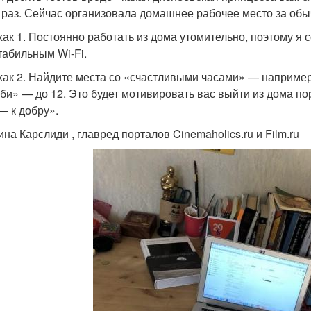
 раз. Сейчас организовала домашнее рабочее место за об
ак 1. Постоянно работать из дома утомительно, поэтому я
стабильным Wi-Fi.
ак 2. Найдите места со «счастливыми часами» — например, в
би» — до 12. Это будет мотивировать вас выйти из дома по
— к добру».
ина Карслиди , главред порталов Cinemaholics.ru и Film.ru