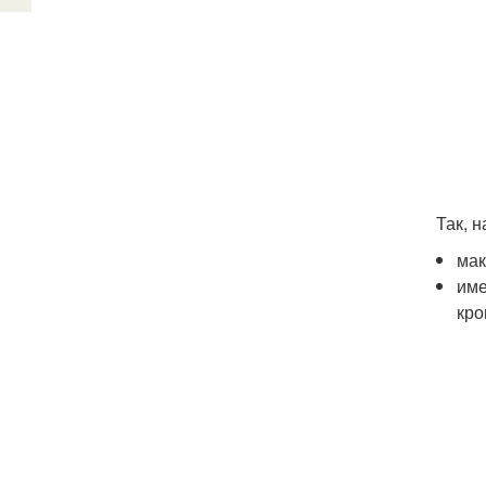
Так, 
мак
име
кро