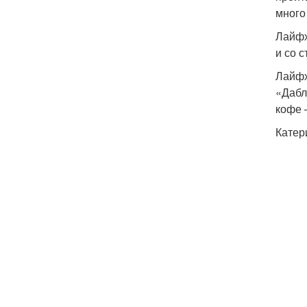
много
Лайфх
и со 
Лайфх
«Дабл
кофе 
Катер