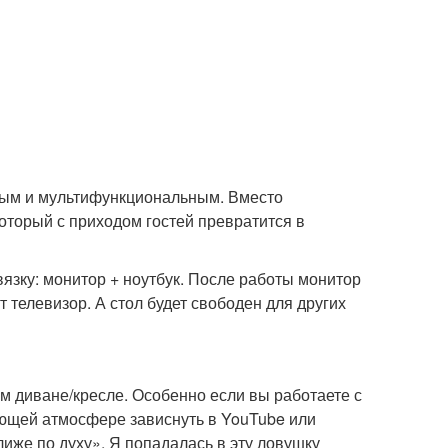
ным и мультифункциональным. Вместо
оторый с приходом гостей превратится в
язку: монитор + ноутбук. После работы монитор
т телевизор. А стол будет свободен для других
м диване/кресле. Особенно если вы работаете с
вающей атмосфере зависнуть в YouTube или
лиже по духу». Я попадалась в эту ловушку