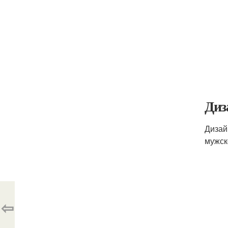
Диз
Дизай
мужск
⇦