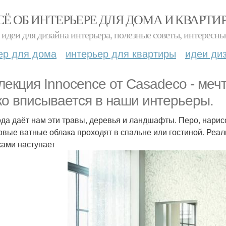
СЁ ОБ ИНТЕРЬЕРЕ ДЛЯ ДОМА И КВАРТИ
идеи для дизайна интерьера, полезные советы, интересны
ер для дома
интерьер для квартиры
идеи ди
лекция Innocence от Casadeco - меч
ко вписывается в наши интерьеры.
да даёт нам эти травы, деревья и ландшафты. Перо, нарис
овые ватные облака проходят в спальне или гостиной. Реа
ками наступает