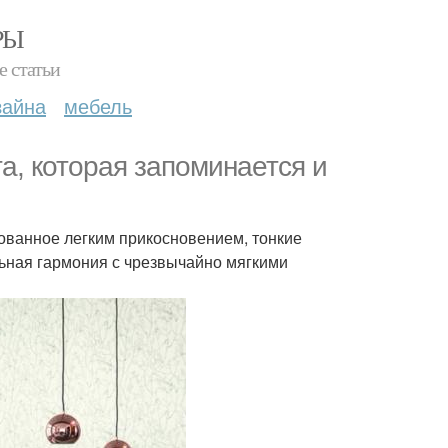
РЫ
е статьи
зайна
мебель
та, которая запоминается и
ованное легким прикосновением, тонкие
льная гармония с чрезвычайно мягкими