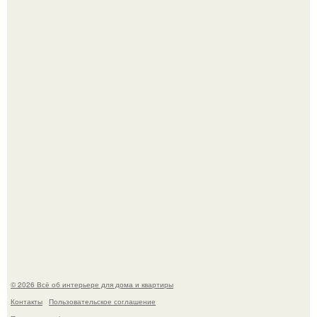
69-Летний житель Италии создал фальшивый античный
амфитеатр и долгое время успешно выдавал его за
настоящее историческое наследие.
Эко - панно "Песочный Берег":
© 2026 Всё об интерьере для дома и квартиры
Контакты
Пользовательское соглашение