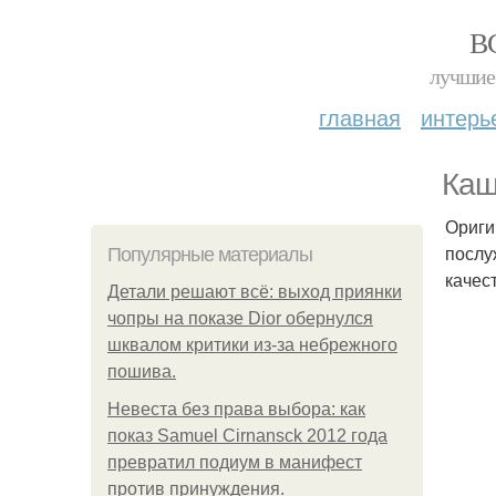
В
лучшие 
главная
интерь
Каш
Ориги
послу
Популярные материалы
качес
Детали решают всё: выход приянки
чопры на показе Dior обернулся
шквалом критики из-за небрежного
пошива.
Невеста без права выбора: как
показ Samuel Cirnansck 2012 года
превратил подиум в манифест
против принуждения.