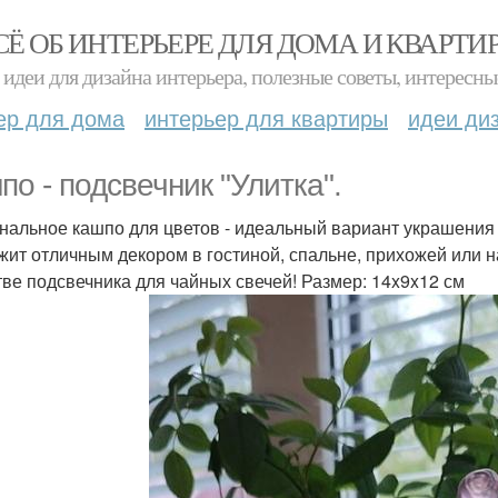
СЁ ОБ ИНТЕРЬЕРЕ ДЛЯ ДОМА И КВАРТИ
идеи для дизайна интерьера, полезные советы, интересны
ер для дома
интерьер для квартиры
идеи ди
по - подсвечник "Улитка".
нальное кашпо для цветов - идеальный вариант украшения
жит отличным декором в гостиной, спальне, прихожей или на
тве подсвечника для чайных свечей! Размер: 14x9x12 см