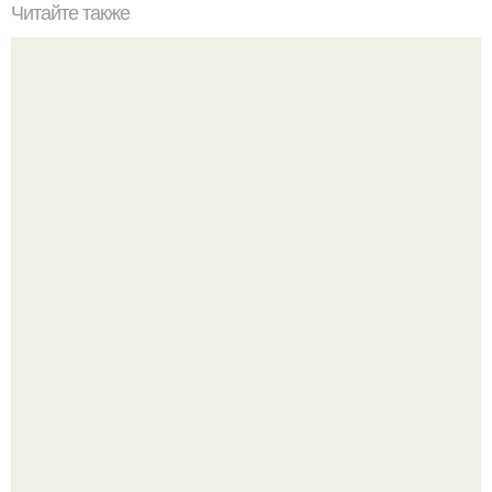
Читайте также
Осенние поделки из природного материала своими
руками. Подготовка природных материалов для поделок
Привет! Хочу поделиться моим давним и очередным
неопубликованным проектом.