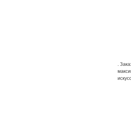
. Зак
макси
искус