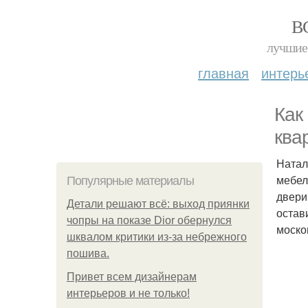
В
лучшие 
главная
интерь
Как
ква
Натал
мебел
Популярные материалы
двери
Детали решают всё: выход приянки
остав
чопры на показе Dior обернулся
моско
шквалом критики из-за небрежного
пошива.
Привет всем дизайнерам
интерьеров и не только!