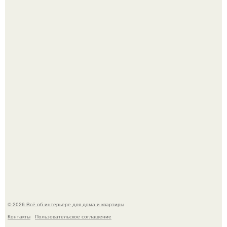
Три года назад мы купили борщевичное поле и
придумали мечту!
Стильная квартира в светлых приятных тонах.
© 2026 Всё об интерьере для дома и квартиры
Контакты
Пользовательское соглашение