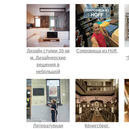
Дизайн студии 35 кв
Сокровища из Hoff.
м. Дизайнерские
"
решения в
небольшой
квартире-студии
Литературная
Кёнигсберг.