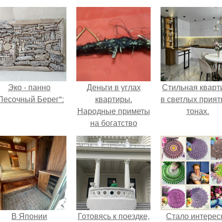
Эко - панно
Деньги в углах
Стильная кварт
Песочный Берег":
квартиры.
в светлых прия
Народные приметы
тонах.
на богатство
В Японии
Готовясь к поездке,
Стало интерес