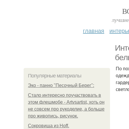
В
лучшие 
главная
интерь
Инт
бел
По по
одежд
Популярные материалы
гарде
Эко - панно "Песочный Берег":
светл
Стало интересно поучаствовать в
этом флешмобе - Artvsartist, хоть он
не совсем про рукоделие, а больше
про живопись, рисунок.
Сокровища из Hoff.