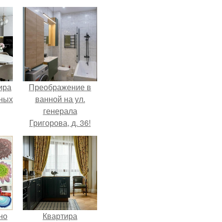
ира
Преображение в
тных
ванной на ул.
генерала
Григорова, д. 36!
но
Квартира