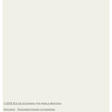
Откуда у дизайнера так много идей?
Привет всем дизайнерам интерьеров и не только!
© 2026 Всё об интерьере для дома и квартиры
Контакты
Пользовательское соглашение