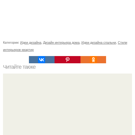
Категории:
Идеи дизайна
,
Дизайн интерьера дома
,
Идеи дизайна спальни
,
Стили
интерьеров квартир
Читайте также
Деньги в углах квартиры. Народные приметы на
богатство