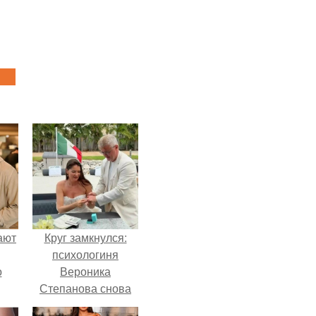
ают
Круг замкнулся:
психологиня
о
Вероника
Степанова снова
вышла замуж за