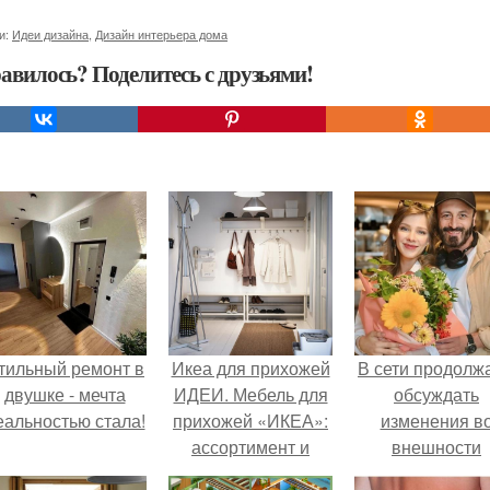
и:
Идеи дизайна
,
Дизайн интерьера дома
авилось? Поделитесь с друзьями!
тильный ремонт в
Икеа для прихожей
В сети продолж
двушке - мечта
ИДЕИ. Мебель для
обсуждать
еальностью стала!
прихожей «ИКЕА»:
изменения в
ассортимент и
внешности
функциональные
актрисы.