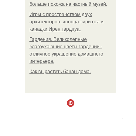
больше похожа на частный музей.
Игры с пространством двух
архитекторов: японца эири ота и
канадки Ирен гардпуа.
Гардения. Великолепные
благоухающие цветы гардении -
отличное украшение домашнего
интерьера.
Как вырастить банан дома.
.