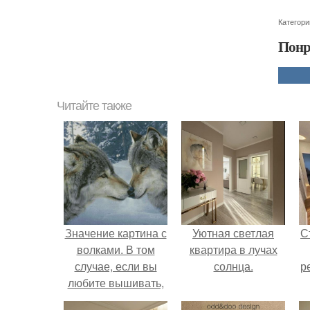
Категори
Понр
Читайте также
Значение картина с
Уютная светлая
С
волками. В том
квартира в лучах
случае, если вы
солнца.
р
любите вышивать,
то наверняка