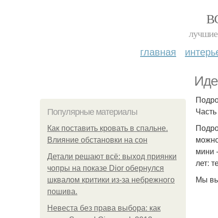
В
лучшие 
главная
интерь
Иде
Подро
Часть 
Популярные материалы
Подро
Как поставить кровать в спальне.
можно
Влияние обстановки на сон
мини 
Детали решают всё: выход приянки
лет: 
чопры на показе Dior обернулся
Мы вы
шквалом критики из-за небрежного
пошива.
Невеста без права выбора: как