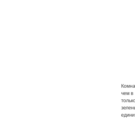
Комна
чем в
тольк
зелен
едини