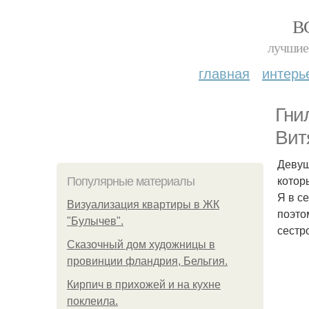
В
лучшие 
главная
интерь
Гни
Вит
Девуш
котор
Популярные материалы
Я в с
Визуализация квартиры в ЖК
поэтом
"Булычев".
сестр
Сказочный дом художницы в
провинции фландрия, Бельгия.
Кирпич в прихожей и на кухне
поклеила.