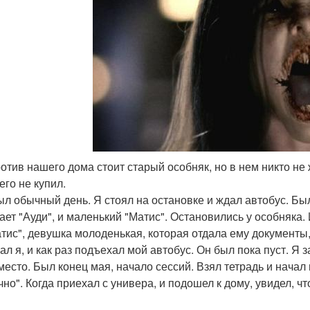
ротив нашего дома стоит старый особняк, но в нем никто не
его не купил.
ыл обычный день. Я стоял на остановке и ждал автобус. Бы
ает "Ауди", и маленький "Матис". Остановились у особняка.
атис", девушка молоденькая, которая отдала ему документы,
ал я, и как раз подъехал мой автобус. Он был пока пуст. Я 
место. Был конец мая, начало сессий. Взял тетрадь и начал
чно". Когда приехал с универа, и подошел к дому, увидел, ч