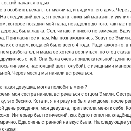
 сессий начался отдых.
е в особняк въехал, тот мужчина, и видимо, его дочь. Через 
 На следующий день, я поехал в книжный магазин, и укупил 
ом, которое посадил мой папа, незадолго до того, как нас 
 дерева, была лавка. Сел, читаю, и никого не замечаю. Вдру
ка. Пригласил ее к нам. Мы познакомились. Зовут ее Эмили. 
а их с отцом, когда ей было всего 4 года. Ради какого-то, в
нем разбогател, и мама ее хотела вернуться, но отец сказа
дружились с ней. Она была очень привлекательной: длинно
лось линзами, настоящий цвет голубой), с изящными манер
ьной. Через месяц мы начали встречаться.
ак такая девушка, могла полюбить меня?
время моя сестра начала встречаться с отцом Эмили. Сестр
у, это бесило. Кстати, я ни разу не был в их доме, после р
ой день рождения, моя девушка, пригласила меня к себе. К
коже. Интерьер был готический, как будто попал на кладбищ
мрачно. Еда очень странной на вкус была. На следующее утр
 сказал: