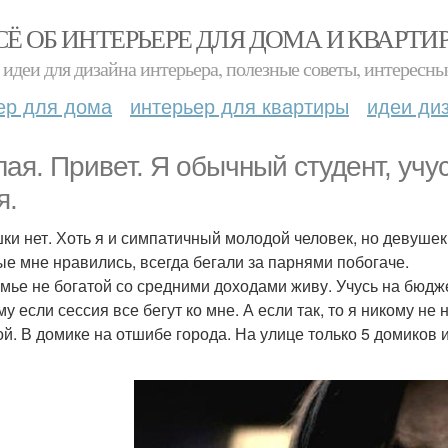
СЁ ОБ ИНТЕРЬЕРЕ ДЛЯ ДОМА И КВАРТИ
идеи для дизайна интерьера, полезные советы, интересны
ер для дома
интерьер для квартиры
идеи ди
лая. Привет. Я обычный студент, учус
я.
ки нет. Хоть я и симпатичный молодой человек, но девушек 
ые мне нравились, всегда бегали за парнями побогаче.
емье не богатой со средними доходами живу. Учусь на бюдже
у если сессия все бегут ко мне. А если так, то я никому не
ой. В домике на отшибе города. На улице только 5 домиков 