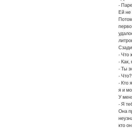
- Пар
Ей не 
Потом
перво
удало
литро
Сзади
- Что 
- Как,
- Ты з
- Что?
- Кто 
я и мо
У меня
- Я т
Она п
неузн
кто о