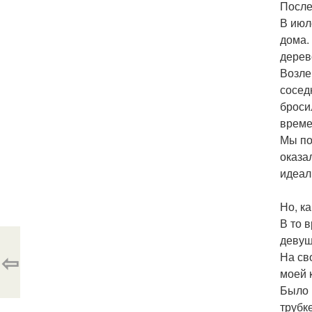
После
В июл
дома.
дерев
Возле
сосед
бросил
време
Мы по
оказа
идеал
Но, к
В то 
девушк
⇦
На св
моей 
Было 
трубке