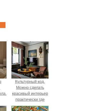
р
Культурный код.
и
Можно сделать
ыла.
красивый интерьер
практически где
угодно.