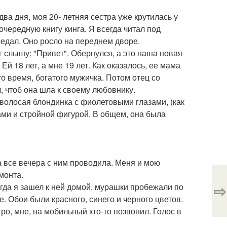
два дня, моя 20- летняя сестра уже крутилась у
очередную книгу кинга. Я всегда читал под
предал. Оно росло на переднем дворе.
г слышу: "Привет". Обернулся, а это наша новая
Ей 18 лет, а мне 19 лет. Как оказалось, ее мама
 то время, богатого мужичка. Потом отец со
л, чтоб она шла к своему любовнику.
волосая блондинка с фиолетовыми глазами, (как
ами и стройной фигурой. В общем, она была
а все вечера с ним проводила. Меня и мою
емонта.
⇨
огда я зашел к ней домой, мурашки пробежали по
е. Обои были красного, синего и черного цветов.
о, мне, на мобильный кто-то позвонил. Голос в