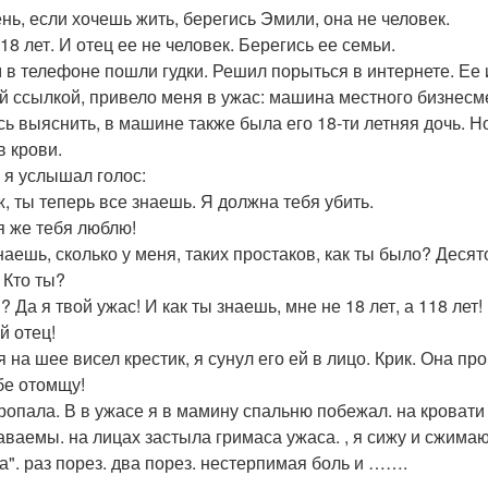
ень, если хочешь жить, берегись Эмили, она не человек.
18 лет. И отец ее не человек. Берегись ее семьи.
 в телефоне пошли гудки. Решил порыться в интернете. Ее
й ссылкой, привело меня в ужас: машина местного бизнесме
сь выяснить, в машине также была его 18-ти летняя дочь. Н
в крови.
 я услышал голос:
ж, ты теперь все знаешь. Я должна тебя убить.
 я же тебя люблю!
наешь, сколько у меня, таких простаков, как ты было? Десято
 Кто ты?
я? Да я твой ужас! И как ты знаешь, мне не 18 лет, а 118 лет
й отец!
 на шее висел крестик, я сунул его ей в лицо. Крик. Она пр
ебе отомщу!
ропала. В в ужасе я в мамину спальню побежал. на кровати
аваемы. на лицах застыла гримаса ужаса. , я сижу и сжимаю
на". раз порез. два порез. нестерпимая боль и …….