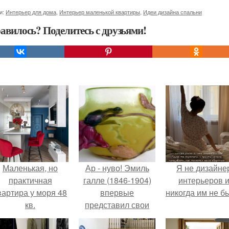
и:
Интерьер для дома
,
Интерьер маленькой квартиры
,
Идеи дизайна спальни
авилось? Поделитесь с друзьями!
Маленькая, но
Ар - нуво! Эмиль
Я не дизайне
практичная
галле (1846-1904)
интерьеров 
вартира у моря 48
впервые
никогда им не б
кв.
представил свои
работы широкой