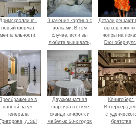
Дримскроллинг -
Значение картина с
Детали решают 
новый формат
волками. В том
выход приянк
мечтательности.
случае, если вы
чопры на пока
любите вышивать,
Dior обернулс
то наверняка
шквалом крити
задумывались о
из-за небрежно
том, что означает та
пошива.
или иная вышитая
вами картина.
Преображение в
Двухкомнатная
Кёнигсберг.
ванной на ул.
квартира в стиле
Интерьер дом
генерала
сканди кинфолк и
студенческог
Григорова, д. 36!
мебелью 50-х годов
братства
в высотке на
"Германия".
котельнической.