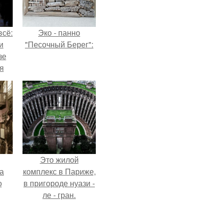
всё:
Эко - панно
и
"Песочный Берег":
зе
я
ки
го
Это жилой
а
комплекс в Париже,
о
в пригороде нуази -
ле - гран.