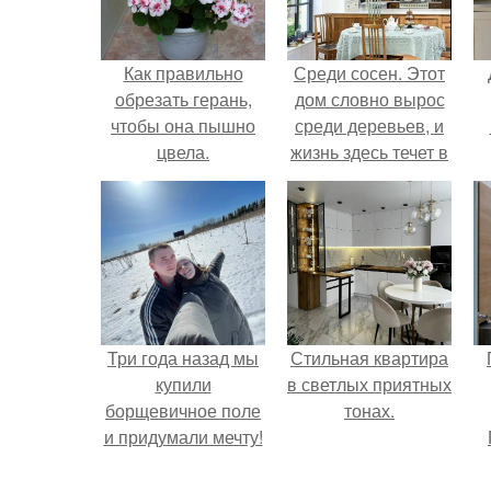
Как правильно
Среди сосен. Этот
обрезать герань,
дом словно вырос
чтобы она пышно
среди деревьев, и
цвела.
жизнь здесь течет в
собственном ритме
- спокойно, без
спешки и лишнего
шума.
Три года назад мы
Стильная квартира
купили
в светлых приятных
борщевичное поле
тонах.
и придумали мечту!