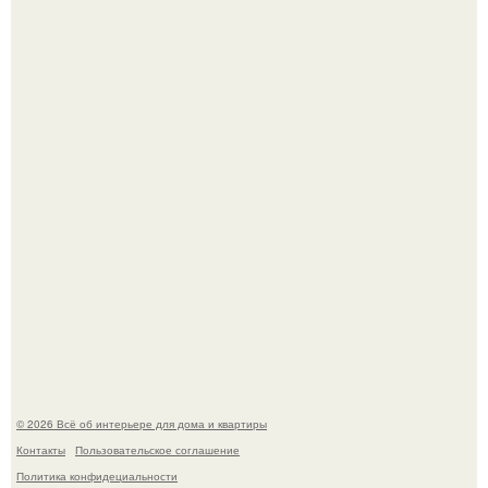
69-Летний житель Италии создал фальшивый античный
амфитеатр и долгое время успешно выдавал его за
настоящее историческое наследие.
Эко - панно "Песочный Берег":
© 2026 Всё об интерьере для дома и квартиры
Контакты
Пользовательское соглашение
Политика конфидециальности