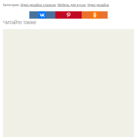
Категории:
Идеи дизайна спальни
,
Мебель для кухни
,
Идеи дизайна
Читайте также
Сколько сохнут обои на флизелиновой основе после
поклейки. Когда высохнет клей?