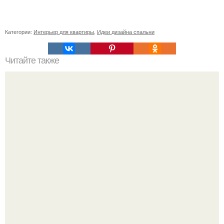
Категории:
Интерьер для квартиры
,
Идеи дизайна спальни
Читайте также
Сколько сохнут обои на флизелиновой основе после
поклейки. Когда высохнет клей?