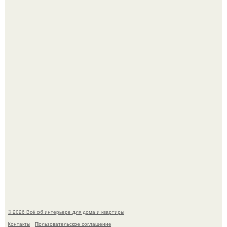
Нейросети добрались до семейных чатов, и теперь под
угрозой мамины нервы.
Дизайн малометражной студии 21, 1 м 2 (24, 9 м 2 с
балконом) в Краснодаре.
© 2026 Всё об интерьере для дома и квартиры
Контакты
Пользовательское соглашение