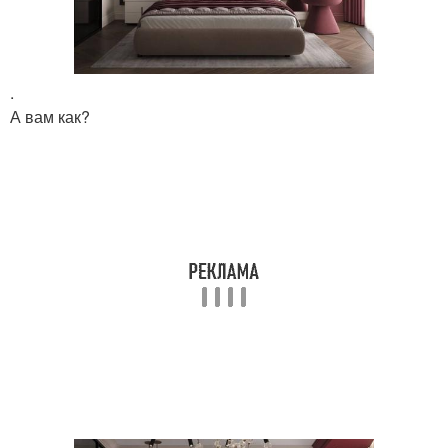
.
А вам как?