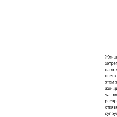
Женщи
затре
на ле
цвета
этом 
женщи
часов
распр
отказ
супру