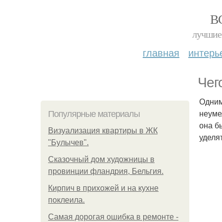
В
лучшие 
главная
интерь
Чег
Одним
неуме
Популярные материалы
она б
Визуализация квартиры в ЖК
уделя
"Булычев".
Сказочный дом художницы в
провинции фландрия, Бельгия.
Кирпич в прихожей и на кухне
поклеила.
Самая дорогая ошибка в ремонте -