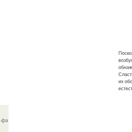
Поско
возбу
обнаж
Сласт
их обо
естес
⇦