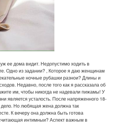
уж ее дома видит. Недопустимо ходить в
е. Одно из задании? , Которое я даю женщинам
влекательные ночные рубашки разнои? Длины и
сходов. Недавно, после того как я рассказала об
кажите им, чтобы никогда не надевали пижамы! У
и является усталость. После напряженного 18-
 дело. Но любящая жена должна так
сте. К вечеру она должна быть готова
, считающая интимныи? Аспект важным в