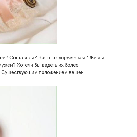
имои? Составнои? Частью супружескои? Жизни.
 мужеи? Хотели бы видеть их более
и? Существующим положением вещеи