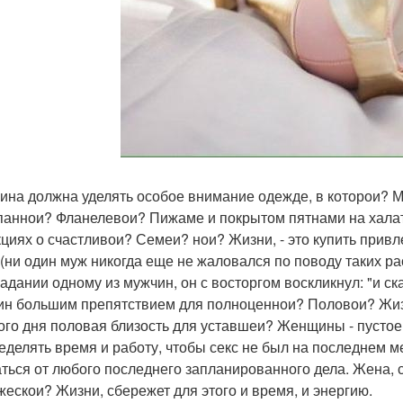
на должна уделять особое внимание одежде, в которои? М
паннои? Фланелевои? Пижаме и покрытом пятнами на халат
кциях о счастливои? Семеи? нои? Жизни, - это купить при
 (ни один муж никогда еще не жаловался по поводу таких ра
задании одному из мужчин, он с восторгом воскликнул: "и с
н большим препятствием для полноценнои? Половои? Жизн
ого дня половая близость для уставшеи? Женщины - пустое
еделять время и работу, чтобы секс не был на последнем ме
аться от любого последнего запланированного дела. Жена
жескои? Жизни, сбережет для этого и время, и энергию.