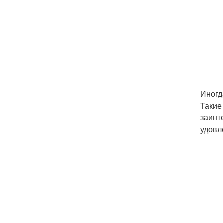
Иногд
Такие
заинт
удовл