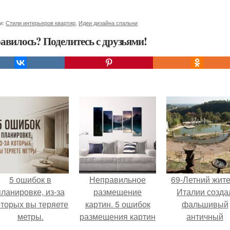
и:
Стили интерьеров квартир
,
Идеи дизайна спальни
авилось? Поделитесь с друзьями!
5 ошибок в
Неправильное
69-Летний жит
планировке, из-за
размещение
Италии созда
оторых вы теряете
картин. 5 ошибок
фальшивый
метры.
размещения картин
античный
на стенах
амфитеатр и