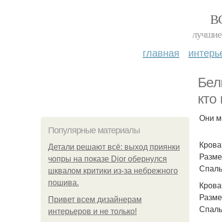
В
лучшие 
главная
интерь
Бел
кто
Они м
Популярные материалы
Кроват
Детали решают всё: выход приянки
Разме
чопры на показе Dior обернулся
Спаль
шквалом критики из-за небрежного
пошива.
Кроват
Разме
Привет всем дизайнерам
Спаль
интерьеров и не только!