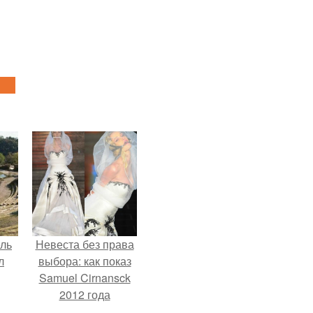
ель
Невеста без права
л
выбора: как показ
Samuel Cirnansck
2012 года
превратил подиум