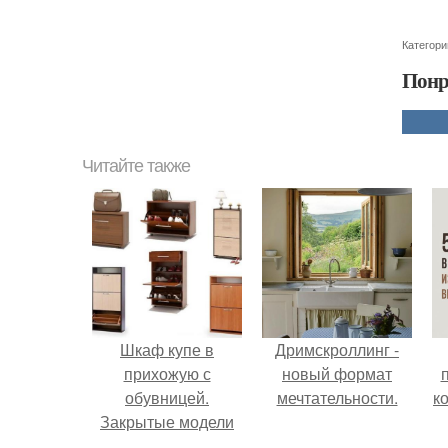
Категори
Понр
Читайте также
Шкаф купе в
Дримскроллинг -
прихожую с
новый формат
обувницей.
мечтательности.
к
Закрытые модели