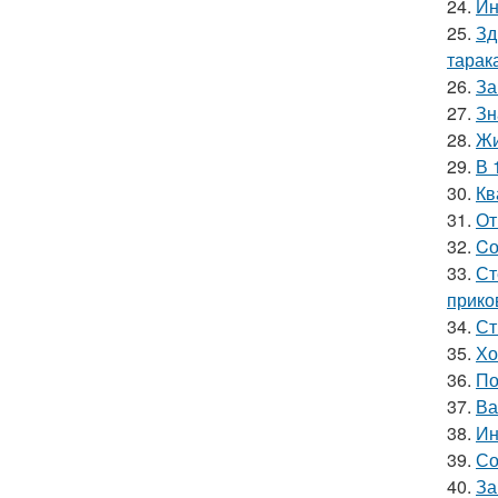
24.
Ин
25.
Зд
тарак
26.
За
27.
Зн
28.
Жи
29.
В 
30.
Кв
31.
От
32.
Cо
33.
Ст
прико
34.
Ст
35.
Хо
36.
По
37.
Ва
38.
Ин
39.
Со
40.
За