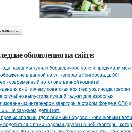
ь дальше →
ледние обновления на сайте:
 года назад мы купили борщевичное поле и придумали мечт
ображение в ванной на ул. генерала Григорова, д. 36!
ер - современный потолок в ванной комнате!
иденция к - 2: почему советская архитектура иногда говори
а случайно выпустила лучший гаджет для взрослых.
лизованным интерьером квартиры в старом фонде в СПб д
 35. Не замужем, детей нет.
 превью спальни, где любимый бордово - коричневый цвет з
у поделиться с вами кадрами другой нашей квартиры, кото
середине 90-х зародилась профессия селебрити - стилисто