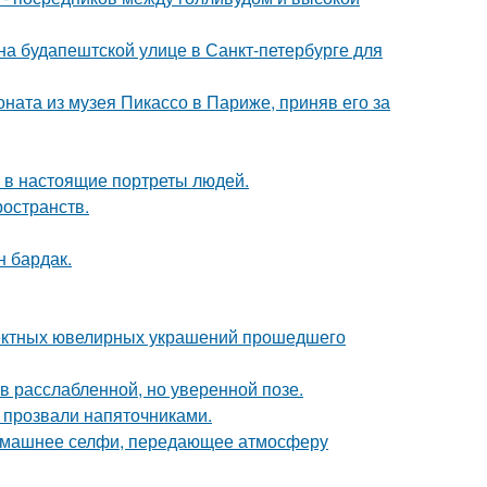
) на будапештской улице в Санкт-петербурге для
оната из музея Пикассо в Париже, приняв его за
 в настоящие портреты людей.
ространств.
н бардак.
ектных ювелирных украшений прошедшего
 расслабленной, но уверенной позе.
е прозвали напяточниками.
домашнее селфи, передающее атмосферу