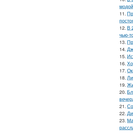
модой
11.
Пр
посто
12.
В 
чью-т
13.
Пр
14.
Дж
15.
Ис
16.
Хо
17.
Ок
18.
Ли
19.
Жи
20.
Бл
вечер
21.
Со
22.
Ди
23.
Ма
рассл