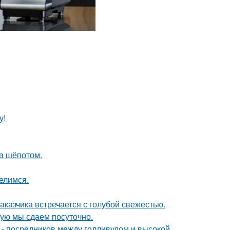
у!
ла шёпотом.
елимся.
аказчика встречается с голубой свежестью.
рую мы сдаем посуточно.
в - посредников между голливудом и высокой