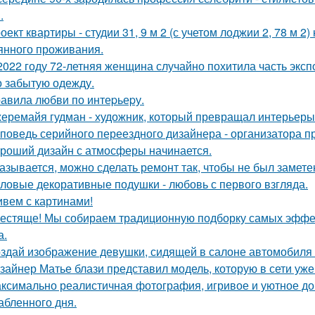
.
оект квартиры - студии 31, 9 м 2 (с учетом лоджии 2, 78 м 2
янного проживания.
2022 году 72-летняя женщина случайно похитила часть эксп
о забытую одежду.
авила любви по интеpьеpу.
еремайя гудман - художник, который превращал интерьеры
поведь серийного переездного дизайнера - организатора п
роший дизайн с атмосферы начинается.
азывается, можно сделать ремонт так, чтобы не был замете
ловые декоративные подушки - любовь с первого взгляда.
вем с картинами!
естяще! Мы собираем традиционную подборку самых эфф
а.
здай изображение девушки, сидящей в салоне автомобиля в
зайнер Матье блази представил модель, которую в сети уж
ксимально реалистичная фотография, игривое и уютное 
абленного дня.