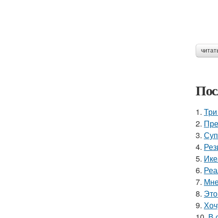
читат
Пос
1.
Три
2.
Пре
3.
Суп
4.
Рез
5.
Ике
6.
Реа
7.
Мне
8.
Это
9.
Хоч
10.
В 