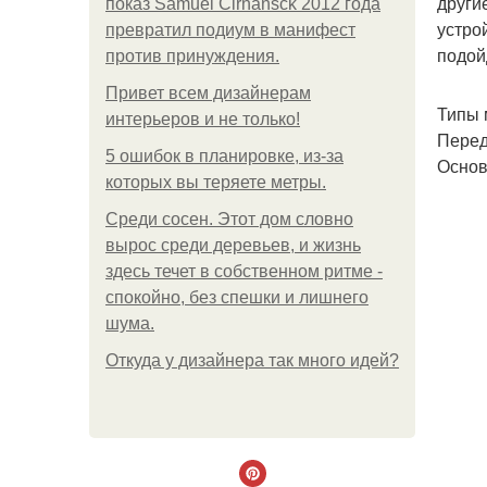
други
показ Samuel Cirnansck 2012 года
устро
превратил подиум в манифест
подой
против принуждения.
Привет всем дизайнерам
Типы 
интерьеров и не только!
Перед
5 ошибок в планировке, из-за
Основ
которых вы теряете метры.
Среди сосен. Этот дом словно
вырос среди деревьев, и жизнь
здесь течет в собственном ритме -
спокойно, без спешки и лишнего
шума.
Откуда у дизайнера так много идей?