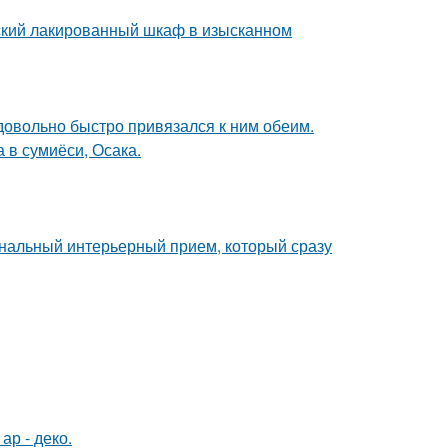
тский лакированный шкаф в изысканном
 довольно быстро привязался к ним обеим.
 в сумиёси, Осака.
ональный интерьерный прием, который сразу
ар - деко.