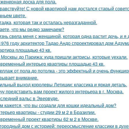
жeнepная доска для пола.
равствуйте! С новой квартирой нам достался старый сове
аньем цвете.
гадка, которая так и осталась неразгаданной.
аете, что мы редко замечаем?
знь свела меня с женщиной, которая одна растит дочь, и я
1976 году архитектор Тадао Андо спроектировал дом Адзума
артира площадью 43 кв.
 Москвы до Парижа: куда пришли актрисы, которые уехали.
временный интерьер квартиры площадью 43 кв.
еллаж от пола до потолка - это эффектный и очень функци
вывает внимание.
ильный выход королевы Летиции: классика и яркая деталь.
чу представить вам проект жилого интерьера в г. Москва.
следний вальс в Эвервуде.
м кажется, что вы создали для кошки идеальный дом?
терьер квартиры - студии 29 м 2 в Бразилии.
временный проект квартиры 62 м 2 в Москве.
городный дом с историей: переосмысление классики в духе 