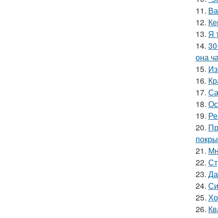
11.
Ва
12.
Ке
13.
Я 
14.
30
она ч
15.
Из
16.
Кр
17.
Са
18.
Ос
19.
Ре
20.
Пр
покры
21.
Мн
22.
Ст
23.
Да
24.
Си
25.
Хо
26.
Кв