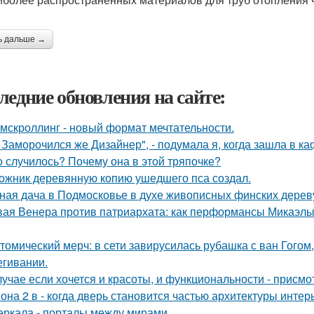
ь дальше →
ледние обновления на сайте:
мскроллинг - новый формат мечтательности.
, Заморочился же Дизайнер", - подумала я, когда зашла в ка
о случилось? Почему она в этой тряпочке?
ожник деревянную копию ушедшего пса создал.
ная дача в Подмосковье в духе живописных финских дерев
ая Венера против патриархата: как перформансы Микаэлы 
томический мерч: в сети завирусилась рубашка с ван Гогом
егивании.
лучае если хочется и красоты, и функциональности - присм
она 2 в - когда дверь становится частью архитектуры интер
еркала - порталы между мирами.