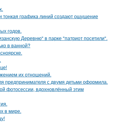
х.
 и тонкая графика линий создают ощущение
ых годов.
занскую Деревню" в парке "патриот посетили".
лько в ванной?
асноярске.
.
це!
ажением их отношений.
я предпринимателя с двумя детьми оформила.
ной фотосессии, вдохновлённый этим
гия.
х в мире.
цу!