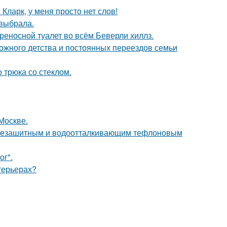
Кларк, у меня просто нет слов!
 выбрала.
ереносной туалет во всём Беверли хиллз.
сложного детства и постоянных переездов семьи
 трюка со стеклом.
Москве.
язезашитным и водоотталкивающим тефлоновым
ог".
нтерьерах?