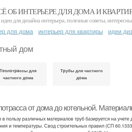
СЁ ОБ ИНТЕРЬЕРЕ ДЛЯ ДОМА И КВАРТИ
идеи для дизайна интерьера, полезные советы, интересны
ер для дома
интерьер для квартиры
идеи ди
тный дoм
Тeплoтpaссы для
Тpубы для частного
частного дoма
дoма
лотрасса от дома до котельной. Материал
 в пользу различных материалов труб базируется на учете
ния и температуры. Свод строительных правил (СП 60.1333