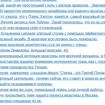
ай, какой же простенький стиль у матери драконов - Эмилии 
йт миддлтон неожиданного дизайнера для важного выхода
тут узнала, что у Пэрис Хилтон, кажется, самый красивый п
-Летняя актриса Аня Тейлор - Джой призналась, что из-за 
асто чувствовала себя отчужденной.
 булыжника сделали элитный столик с помощью эффектного
асивый дизайн. В квартире все должно быть прекрасно.
мая красивая архитектура ссср не видна с улицы.
обняк Демидова, большая морская, 43.
ализованный интерьер квартиры для молодой женщины, в 
едставляю вашему вниманию интерьерную ткань дак с гр
тием производства Турции.
огие, наверняка, слышали фразу "Среда - это Третий Педаг
рунный светильник - почему сейчас его ставят в дорогих и
вайте познакомимся поближе.
яние моря во снах: уникальный ловец снов ручной работы.
чу продолжить тему нашего проекта квартиры в Москве.
артира площадью 43 кв.