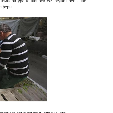
е температура теплоносителя редко превышает
осферы.
частного дома отметим следующие: