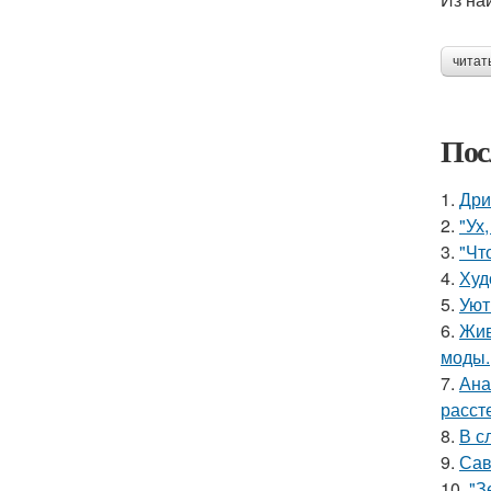
читат
Пос
1.
Дри
2.
"Ух
3.
"Чт
4.
Худ
5.
Уют
6.
Жив
моды.
7.
Ана
расст
8.
В с
9.
Сав
10.
"З