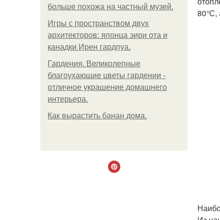
отопл
больше похожа на частный музей.
80°С,
Игры с пространством двух
архитекторов: японца эири ота и
канадки Ирен гардпуа.
Гардения. Великолепные
благоухающие цветы гардении -
отличное украшение домашнего
интерьера.
Как вырастить банан дома.
Наибо
Из на