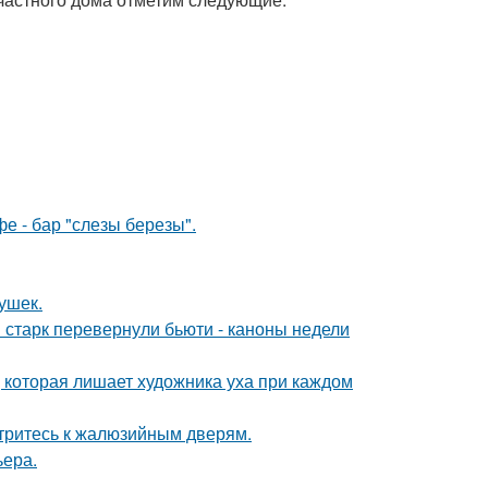
фе - бар "слезы березы".
ушек.
старк перевернули бьюти - каноны недели
, которая лишает художника уха при каждом
отритесь к жалюзийным дверям.
ьера.