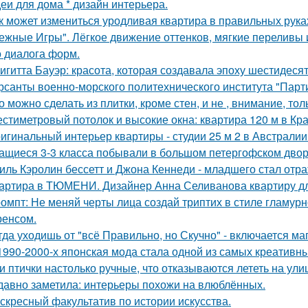
еи для дома * дизайн интерьера.
к может измениться уродливая квартира в правильных рука
ежные Игры". Лёгкое движение оттенков, мягкие переливы
о диалога форм.
игитта Бауэр: красота, которая создавала эпоху шестидесят
рсанты военно-морского политехнического института "Парти
о можно сделать из плитки, кроме стен, и не , внимание, то
стиметровый потолок и высокие окна: квартира 120 м в Кр
игинальный интерьер квартиры - студии 25 м 2 в Австралии
ащиеся 3-3 класса побывали в большом петергофском двор
иль Кэролин бессетт и Джона Кеннеди - младшего стал отр
артира в ТЮМЕНИ. Дизайнер Анна Селиванова квартиру дл
омпт: Не меняй черты лица создай триптих в стиле гламур
енсом.
гда уходишь от "всё Правильно, но Скучно" - включается ма
1990-2000-х японская мода стала одной из самых креативны
и птички настолько ручные, что отказываются лететь на ули
давно заметила: интерьеры похожи на влюблённых.
скресный факультатив по истории искусства.