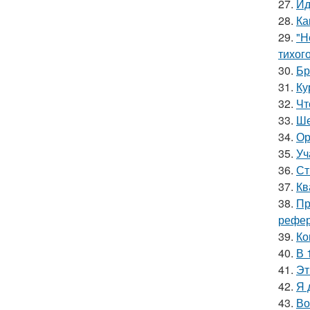
27.
Ид
28.
Ка
29.
"Н
тихог
30.
Бр
31.
Ку
32.
Чт
33.
Ше
34.
Ор
35.
Уч
36.
Ст
37.
Кв
38.
Пр
рефер
39.
Ко
40.
В 
41.
Эт
42.
Я 
43.
Во