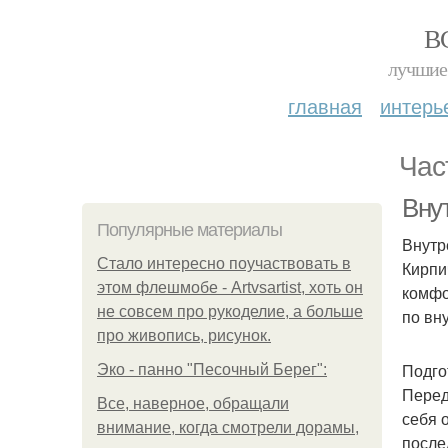
В
лучшие 
главная
интерь
Час
Вну
Популярные материалы
Внутр
Стало интересно поучаствовать в
Кирпи
этом флешмобе - Artvsartist, хоть он
комфо
не совсем про рукоделие, а больше
по вн
про живопись, рисунок.
Подго
Эко - панно "Песочный Берег":
Перед
Все, наверное, обращали
себя 
внимание, когда смотрели дорамы,
после