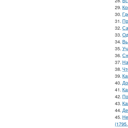
28.
Вс
29.
Ко
30.
Гд
31.
Пр
32.
Са
33.
Од
34.
Вы
35.
Уч
36.
Сн
37.
На
38.
Чт
39.
Ка
40.
До
41.
Ка
42.
По
43.
Ка
44.
Де
45.
Не
(1795.