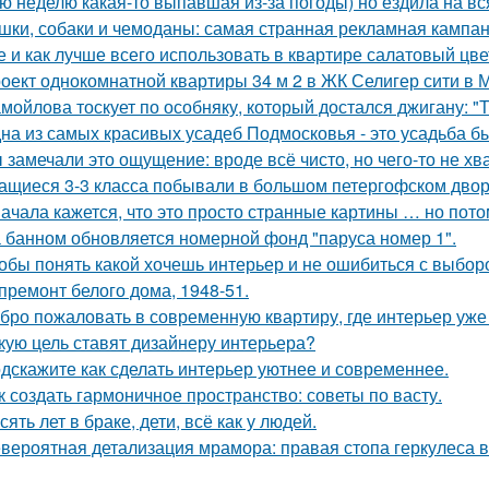
ю неделю какая-то выпавшая из-за погоды) но ездила на вс
шки, собаки и чемоданы: самая странная рекламная кампан
е и как лучше всего использовать в квартире салатовый цве
оект однокомнатной квартиры 34 м 2 в ЖК Селигер сити в 
мойлова тоскует по особняку, который достался джигану: "
на из самых красивых усадеб Подмосковья - это усадьба б
 замечали это ощущение: вроде всё чисто, но чего-то не хв
ащиеся 3-3 класса побывали в большом петергофском двор
ачала кажется, что это просто странные картины … но пото
 банном обновляется номерной фонд "паруса номер 1".
обы понять какой хочешь интерьер и не ошибиться с выбор
премонт белого дома, 1948-51.
бро пожаловать в современную квартиру, где интерьер уже
кую цель ставят дизайнеру интерьера?
дскажите как сделать интерьер уютнее и современнее.
к создать гармоничное пространство: советы по васту.
сять лет в браке, дети, всё как у людей.
вероятная детализация мрамора: правая стопа геркулеса в