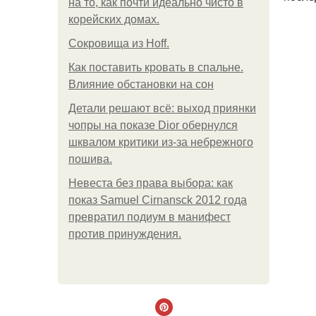
на то, как почти идеально чисто в
корейских домах.
Сокровища из Hoff.
Как поставить кровать в спальне.
Влияние обстановки на сон
Детали решают всё: выход приянки
чопры на показе Dior обернулся
шквалом критики из-за небрежного
пошива.
Невеста без права выбора: как
показ Samuel Cirnansck 2012 года
превратил подиум в манифест
против принуждения.