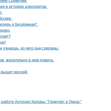
якие съемочки.
ия в истории аэропортов.
т.
Москве.
Теперь я Бездомная".
ыково.
атает?
це!
м узнаешь, из чего они сделаны.
ом, желательно в нем пожить.
 дышит весной.
 работе Антонио Кановы "Геркулес и Лихас"