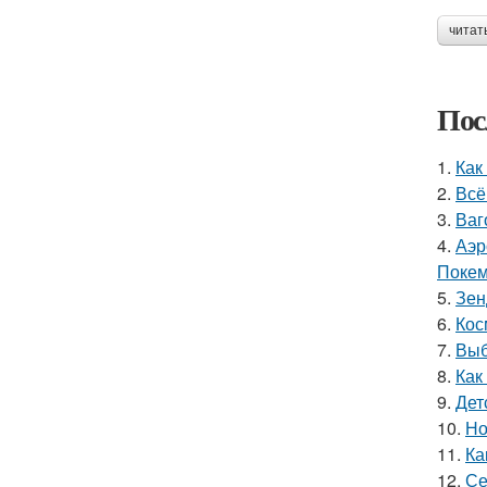
читат
Пос
1.
Как
2.
Всё
3.
Ваг
4.
Аэр
Покем
5.
Зен
6.
Кос
7.
Выб
8.
Как
9.
Дет
10.
Но
11.
Ка
12.
Се