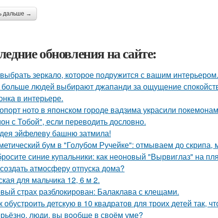
ь дальше →
ледние обновления на сайте:
 выбрать зеркало, которое подружится с вашим интерьером
 больше людей выбирают джапанди за ощущение спокойстви
онка в интерьере.
опорт ното в японском городе вадзима украсили покемона
он с Тобой", если переводить дословно.
дея эйфелеву башню затмила!
метический бум в "Голубом Ручейке": отмываем до скрипа,
росите синие купальники: как неоновый "Вырвиглаз" на пл
 создать атмосферу отпуска дома?
ская для мальчика 12, 6 м 2.
вый страх разблокирован: Балаклава с клещами.
к обустроить детскую в 10 квадратов для троих детей так, ч
рьёзно, люди, вы вoобще в своём уме?