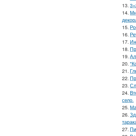
13.
3=
14.
Мн
декор
15.
Ро
16.
Ре
17.
Ин
18.
Пр
19.
Ал
20.
"К
21.
Гл
22.
Пр
23.
Сл
24.
Вт
село.
25.
Ма
26.
Зд
тарак
27.
Пи