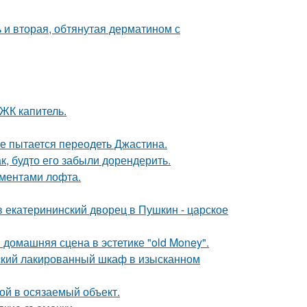
 и вторая, обтянутая дерматином с
 ЖК капитель.
е пытается переодеть Джастина.
к, будто его забыли дорендерить.
ементами лофта.
в екатерининский дворец в Пушкин - царское
домашняя сцена в эстетике "old Money".
тский лакированный шкаф в изысканном
бой в осязаемый объект.