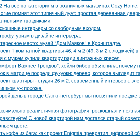
2 На всё по категориям в розничных магазинах Cozy Home.
огие помнят этот типичный дуэт: простая деревянная дверь
ативными гвоздиками.
скошные интерьеры со свободным входом.
трофутуризм в дизайне интерьера.
тересное место: музей "Дом Маяков" в Кронштадте.
оект 1-комнатной квартиры 46, 4 м 2 (49, 3 м 2 с лоджией) в
я с мужем купили квартиру ради винтажных кресел.
омфорт Важнее Трендов": хейли бибер объяснила, почему н
юк в матрице посреди фукуоки: дерево, которое выглядит та
оект квартиры - студии 26 м 2. современный интерьер с эл
ишком уж похоже.
орой день в городе Санкт-петербург мы посвятили поездке 
ксимально реалистичная фотография, роскошная и нежная 
равствуйте! С новой квартирой нам достался старый сове
аньем цвете.
ть кофе из бага: как проект Enigmia превратил цифровой с