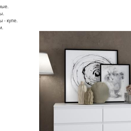
ные.
ы.
 - купе.
и.