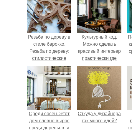
Резьба по дереву в
Культурный код.
П
стиле барокко.
Можно сделать
к
Резьба по дереву:
красивый интерьер
с
стилистические
практически где
направления и
угодно.
характерные узоры.
Среди сосен. Этот
Откуда у дизайнера
дом словно вырос
так много идей?
среди деревьев, и
к