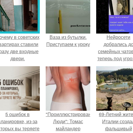
очему в советских
Ваза из бутылки.
Нейросети
вартирах ставили
Приступаем к уроку
добрались д
разу две входные
семейных чатов
двери.
теперь под угро
мамины нерв
5 ошибок в
"Проиллюстрированные
69-Летний жит
планировке, из-за
Люди": Томас
Италии созда
оторых вы теряете
майландер
фальшивый