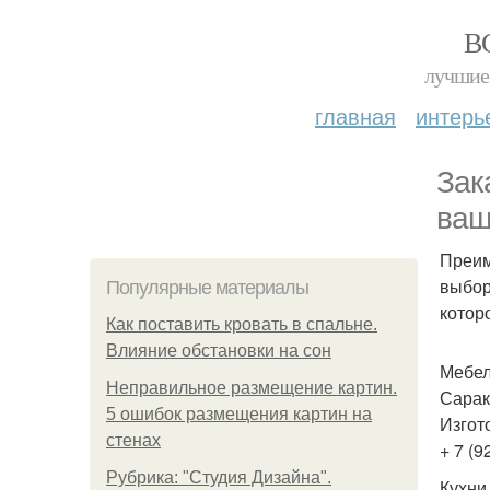
В
лучшие 
главная
интерь
Зак
ваш
Преим
выбор
Популярные материалы
котор
Как поставить кровать в спальне.
Влияние обстановки на сон
Мебел
Неправильное размещение картин.
Сарак
5 ошибок размещения картин на
Изгот
стенах
+ 7 (9
Рубрика: "Студия Дизайна".
Кухни