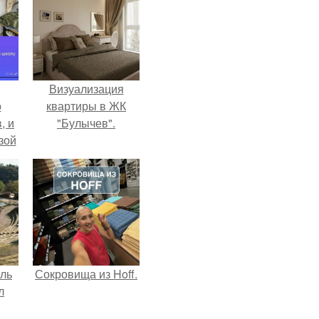
Визуализация
о
квартиры в ЖК
, и
"Булычев".
зой
ы.
ель
Сокровища из Hoff.
л