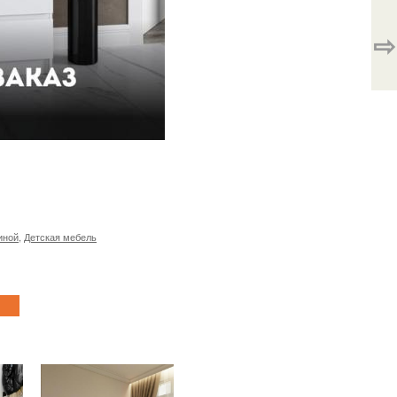
⇨
иной
,
Детская мебель