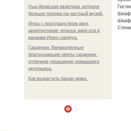
Гости
Нью-йоркская квартира, которая
Шкаф
больше похожа на частный музей.
Шкафы
Игры с пространством двух
Стенк
архитекторов: японца эири ота и
канадки Ирен гардпуа.
Гардения. Великолепные
благоухающие цветы гардении -
отличное украшение домашнего
интерьера.
Как вырастить банан дома.