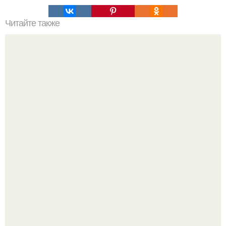
Читайте также
Полированная мебель: лучшие способы ухода и чистки
Разноцветная керамическая плитка как украшение
интерьера.