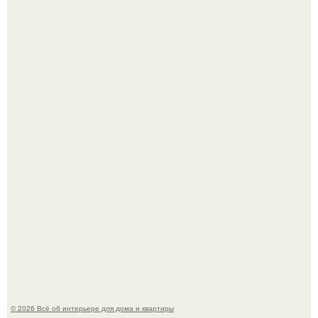
5 ошибок в планировке, из-за которых вы теряете метры.
"Проиллюстрированные Люди": Томас майландер
превратил солнечные ожоги в арт - объект.
© 2026 Всё об интерьере для дома и квартиры