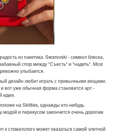
 радость из пакетика. Swarovski - символ блеска,
абавный спор между "Съесть" и "надеть". Мозг
 тревожно улыбается.
нный дизайн любит играть с привычными вещами.
и вот уже обычная форма становится арт -
й идеи.
охоже на Skittles, однажды кто-нибудь
ду модой и перекусом закончится очень дорогим
зит к стоматологу может оказаться самой элитной