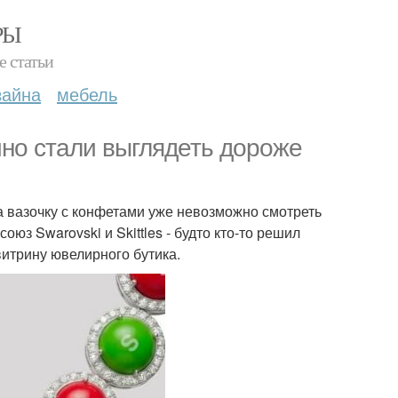
РЫ
е статьи
зайна
мебель
йно стали выглядеть дороже
а вазочку с конфетами уже невозможно смотреть
юз Swarovski и Skittles - будто кто-то решил
витрину ювелирного бутика.