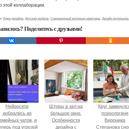
ю этой коллаборации.
и:
Идеи дизайна
,
Детская мебель
,
Современный интерьер квартиры
,
Дизайн интерьера
авилось? Поделитесь с друзьями!
Нейросети
Шторы в зал на
Круг замкнулс
добрались до
большое окно.
психологиня
емейных чатов, и
Особенности
Вероника
еперь под угрозой
дизайна с
Степанова сно