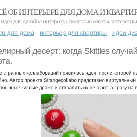
СЁ ОБ ИНТЕРЬЕРЕ ДЛЯ ДОМА И КВАРТИ
идеи для дизайна интерьера, полезные советы, интересны
ер для дома
интерьер для квартиры
идеи ди
лирный десерт: когда Skittles случа
ота.
е странных коллабораций появилась идея, после которой н
йно. Автор проекта Strangecollabo представил виртуальный со
 обычные кислые драже и отправить их не в рот, а сразу на 