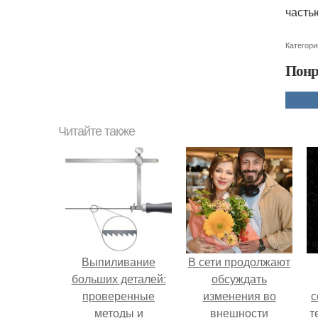
часть
Категори
Понр
Читайте также
Выпиливание
В сети продолжают
больших деталей:
обсуждать
проверенные
изменения во
с
методы и
внешности
т