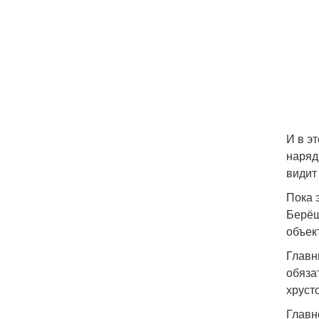
И в эт
наряд
видит
Пока 
Берёш
объек
Главн
обяза
хруст
Главн