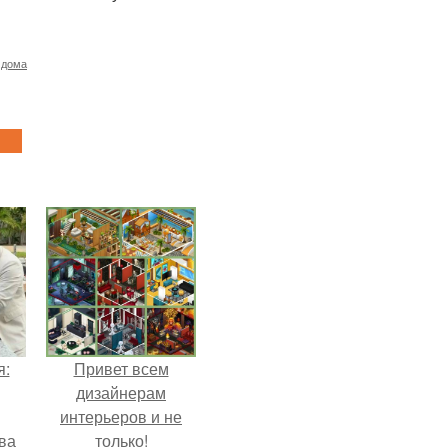
 дома
я:
Привет всем
дизайнерам
интерьеров и не
ва
только!