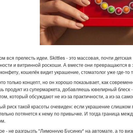
ом вся прелесть идеи. Skittles - это массовая, почти детская
ности и витринной роскоши. А вместе они превращаются в з
 конфету, кошелёк видит украшение, стоматолог уже где-то
это только концепт, но он хорошо показывает, как совреме
ь продукт из супермаркета, добавляешь ювелирный блеск - 
том, который обсуждают не из-за практичности, а из-за само
ый риск такой красоты очевиден: если украшение слишком п
тельно потянется к нему по привычке. И тогда граница меж
ом.
ое - не разгрызть "Лимонную Бусинку" на автомате, а то ви