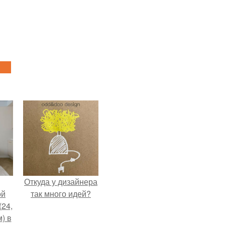
Откуда у дизайнера
ой
так много идей?
(24,
) в