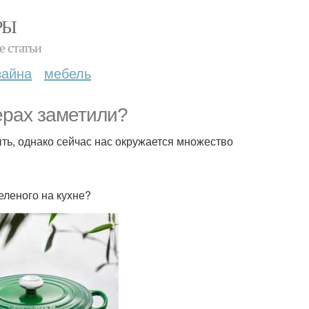
РЫ
е статьи
зайна
мебель
ерах заметили?
ыть, однако сейчас нас окружается множество
еленого на кухне?