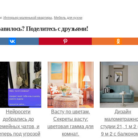
и:
Интерьер маленькой квартиры
,
Мебель для кухни
авилось? Поделитесь с друзьями!
Нейросети
Васту по цветам.
Дизайн
добрались до
Секреты васту:
малометражн
емейных чатов, и
цветовая гамма для
студии 21, 1 м 2 
еперь под угрозой
комнат.
9 м 2 с балконом