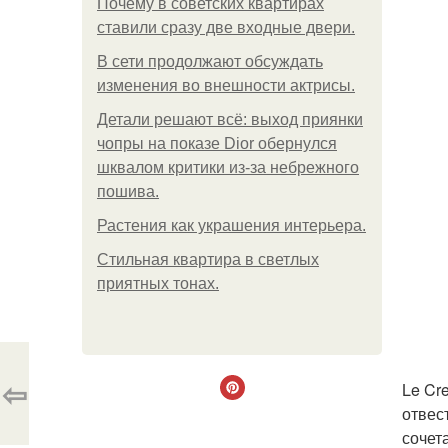
Почему в советских квартирах
ставили сразу две входные двери.
В сети продолжают обсуждать
изменения во внешности актрисы.
Детали решают всё: выход приянки
чопры на показе Dior обернулся
шквалом критики из-за небрежного
пошива.
Растения как украшения интерьера.
Стильная квартира в светлых
приятных тонах.
⇦
Le Cr
отвес
сочет