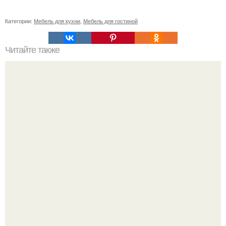
Категории:
Мебель для кухни
,
Мебель для гостиной
Читайте также
Значение картина с волками. В том случае, если вы
любите вышивать, то наверняка задумывались о том,
что означает та или иная вышитая вами картина.