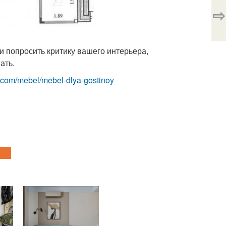
⇨
ли попросить критику вашего интерьера,
ать.
est.com/mebel/mebel-dlya-gostinoy