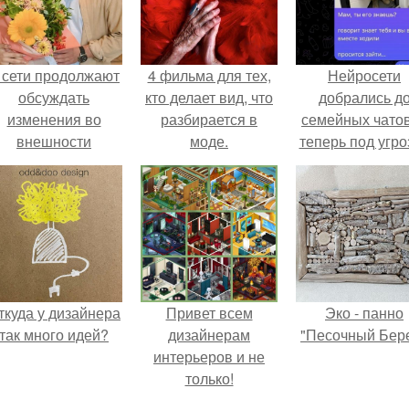
 сети продолжают
4 фильма для тех,
Нейросети
обсуждать
кто делает вид, что
добрались д
изменения во
разбирается в
семейных чатов
внешности
моде.
теперь под угро
актрисы.
мамины нерв
ткуда у дизайнера
Привет всем
Эко - панно
так много идей?
дизайнерам
"Песочный Бере
интерьеров и не
только!