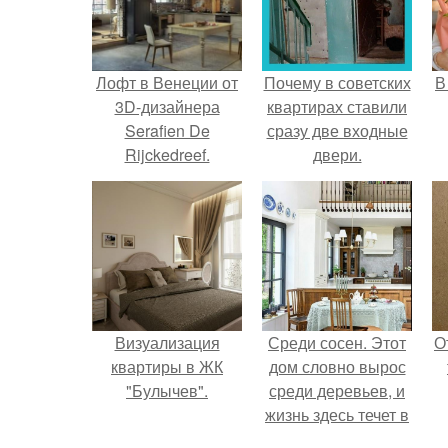
Лофт в Венеции от
Почему в советских
В
3D-дизайнера
квартирах ставили
Serafien De
сразу две входные
Rijckedreef.
двери.
Визуализация
Среди сосен. Этот
О
квартиры в ЖК
дом словно вырос
"Булычев".
среди деревьев, и
жизнь здесь течет в
собственном ритме