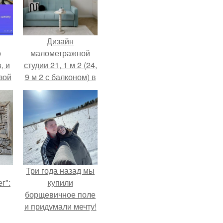
Дизайн
о
малометражной
, и
студии 21, 1 м 2 (24,
зой
9 м 2 с балконом) в
ы.
Краснодаре.
Три года назад мы
г":
купили
борщевичное поле
и придумали мечту!