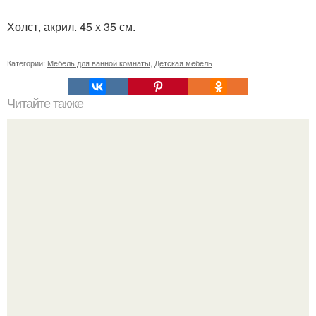
Холст, акрил. 45 х 35 см.
Категории:
Мебель для ванной комнаты
,
Детская мебель
Читайте также
Резьба по дереву в стиле барокко. Резьба по дереву:
стилистические направления и характерные узоры.