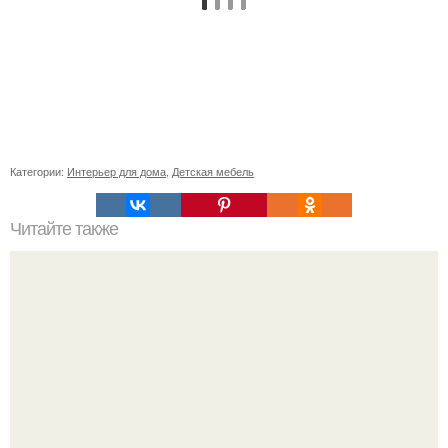
Категории:
Интерьер для дома
,
Детская мебель
Читайте также
Неправильное размещение картин. 5 ошибок
размещения картин на стенах