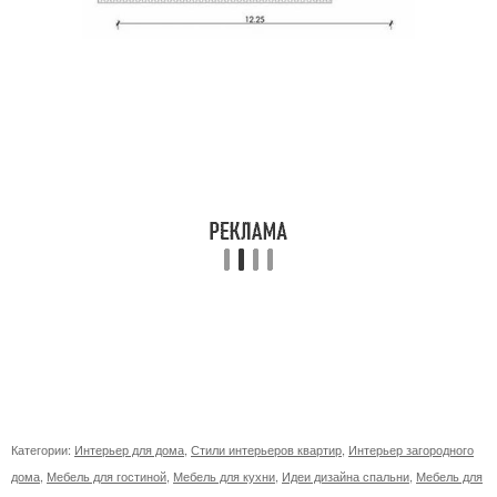
Категории:
Интерьер для дома
,
Стили интерьеров квартир
,
Интерьер загородного
дома
,
Мебель для гостиной
,
Мебель для кухни
,
Идеи дизайна спальни
,
Мебель для