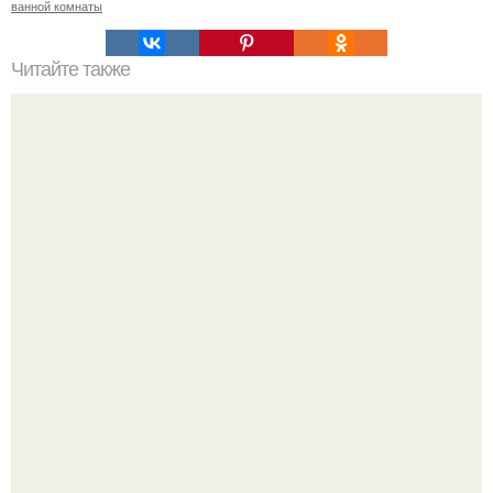
ванной комнаты
Читайте также
Как приготовить гипс для заливки форм. Как разводить
гипс: Все о приготовлении идеального раствора